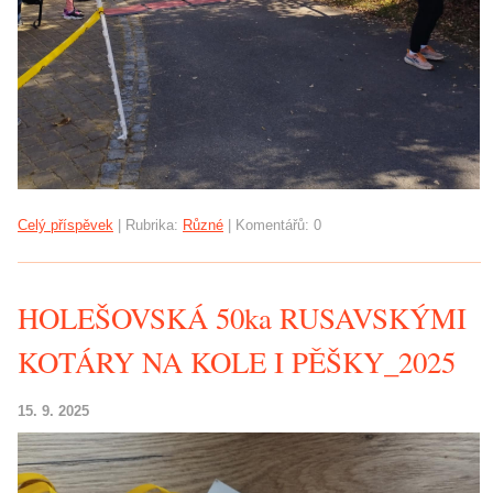
Celý příspěvek
|
Rubrika:
Různé
|
Komentářů:
0
HOLEŠOVSKÁ 50ka RUSAVSKÝMI
KOTÁRY NA KOLE I PĚŠKY_2025
15. 9. 2025