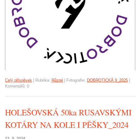
Celý příspěvek
|
Rubrika:
Různé
|
Fotografie:
DOBROTICKÁ 9_2025
|
Komentářů:
0
HOLEŠOVSKÁ 50ka RUSAVSKÝMI
KOTÁRY NA KOLE I PĚŠKY_2024
23. 9. 2024