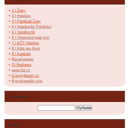
1.) Žopy
2.) Holešov
3.) Paintball-Žopy
4.) Holešovští Pokalíšci
5.) Sanitka 66
6.) Všetulské bajk tým
7.) KČT Holešov
8.) Kolo pro život
9.) Kupkolo
Raval-interier
IS Reklama
www.2dr.cz
Energy4sport.cz
Encyklopedie vína
Vyhledávání
Archiv