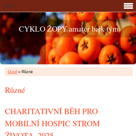
Menu
CYKLO ŽOPY amatér bajk tým
Úvod
»
Různé
Různé
CHARITATIVNÍ BĚH PRO
MOBILNÍ HOSPIC STROM
ŽIVOTA_2025