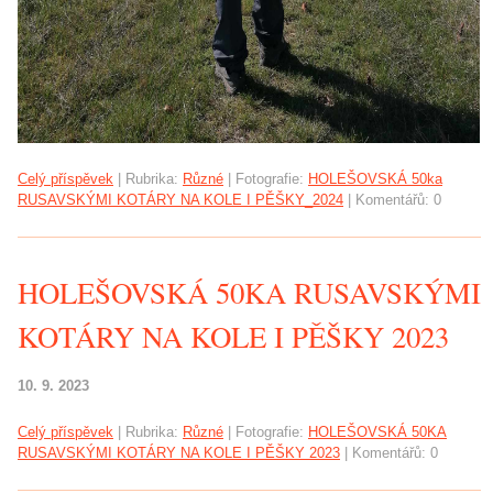
Celý příspěvek
|
Rubrika:
Různé
|
Fotografie:
HOLEŠOVSKÁ 50ka
RUSAVSKÝMI KOTÁRY NA KOLE I PĚŠKY_2024
|
Komentářů:
0
HOLEŠOVSKÁ 50KA RUSAVSKÝMI
KOTÁRY NA KOLE I PĚŠKY 2023
10. 9. 2023
Celý příspěvek
|
Rubrika:
Různé
|
Fotografie:
HOLEŠOVSKÁ 50KA
RUSAVSKÝMI KOTÁRY NA KOLE I PĚŠKY 2023
|
Komentářů:
0