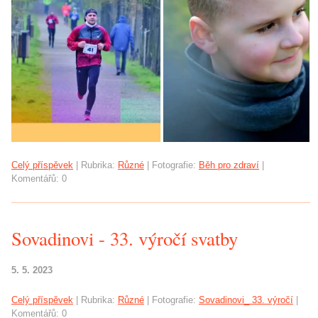
Celý příspěvek
|
Rubrika:
Různé
|
Fotografie:
Běh pro zdraví
|
Komentářů:
0
Sovadinovi - 33. výročí svatby
5. 5. 2023
Celý příspěvek
|
Rubrika:
Různé
|
Fotografie:
Sovadinovi_ 33. výročí
|
Komentářů:
0