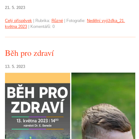
21. 5. 2023
Celý příspěvek
|
Rubrika:
Různé
|
Fotografie:
Nedělní vyjížďka_21.
května 2023
|
Komentářů:
0
Běh pro zdraví
13. 5. 2023