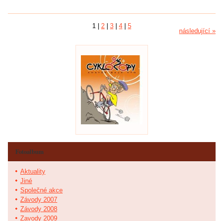
1
|
2
|
3
|
4
|
5
následující »
Fotoalbum
Aktuality
Jiné
Společné akce
Závody 2007
Závody 2008
Zavody 2009