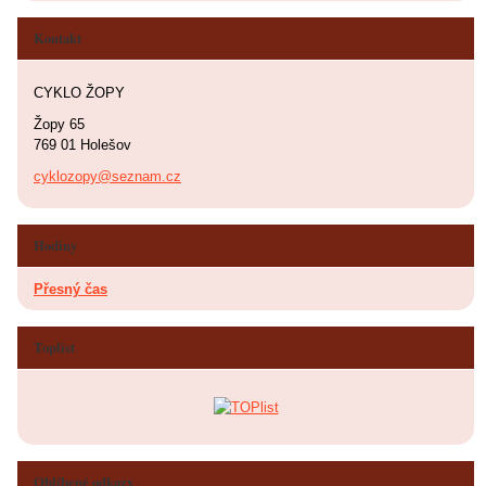
Kontakt
CYKLO ŽOPY
Žopy 65
769 01 Holešov
cyklozopy@seznam.cz
Hodiny
Přesný čas
Toplist
Oblíbené odkazy