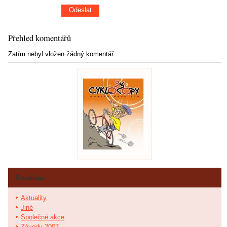
Přehled komentářů
Zatím nebyl vložen žádný komentář
Fotoalbum
Aktuality
Jiné
Společné akce
Závody 2007