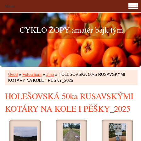
Menu
CYKLO ŽOPY amatér bajk tým
Úvod
»
Fotoalbum
»
Jiné
»
HOLEŠOVSKÁ 50ka RUSAVSKÝMI
KOTÁRY NA KOLE I PĚŠKY_2025
HOLEŠOVSKÁ 50ka RUSAVSKÝMI
KOTÁRY NA KOLE I PĚŠKY_2025