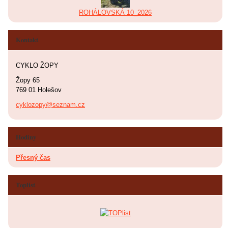
ROHÁLOVSKÁ 10_2026
Kontakt
CYKLO ŽOPY
Žopy 65
769 01 Holešov
cyklozopy@seznam.cz
Hodiny
Přesný čas
Toplist