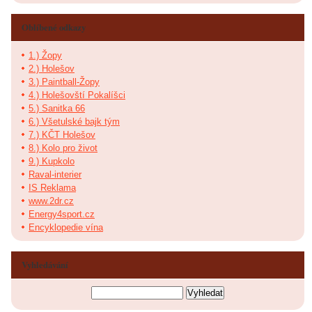
Oblíbené odkazy
1.) Žopy
2.) Holešov
3.) Paintball-Žopy
4.) Holešovští Pokalíšci
5.) Sanitka 66
6.) Všetulské bajk tým
7.) KČT Holešov
8.) Kolo pro život
9.) Kupkolo
Raval-interier
IS Reklama
www.2dr.cz
Energy4sport.cz
Encyklopedie vína
Vyhledávání