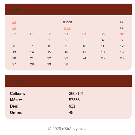
Archiv
<<
duben
>>
<<
2026
>>
Po
Út
St
Čt
Pá
So
Ne
1
2
3
4
5
6
7
8
9
10
11
12
13
14
15
16
17
18
19
20
21
22
23
24
25
26
27
28
29
30
Statistiky
Celkem:
3602121
Měsíc:
57336
Den:
921
Online:
48
© 2026 eStránky.cz