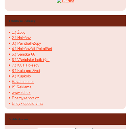
Oblíbené odkazy
1.) Žopy
2.) Holešov
3.) Paintball-Žopy
4.) Holešovští Pokalíšci
5.) Sanitka 66
6.) Všetulské bajk tým
7.) KČT Holešov
8.) Kolo pro život
9.) Kupkolo
Raval-interier
IS Reklama
www.2dr.cz
Energy4sport.cz
Encyklopedie vína
Vyhledávání