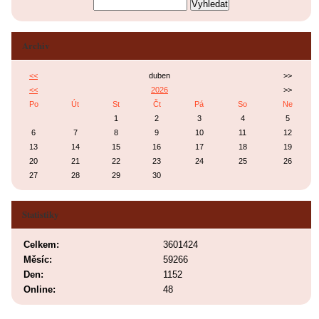
Archiv
<<
duben
>>
<<
2026
>>
Po
Út
St
Čt
Pá
So
Ne
1
2
3
4
5
6
7
8
9
10
11
12
13
14
15
16
17
18
19
20
21
22
23
24
25
26
27
28
29
30
Statistiky
Celkem:
3601424
Měsíc:
59266
Den:
1152
Online:
48