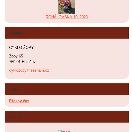
ROHÁLOVSKÁ 10_2026
Kontakt
CYKLO ŽOPY
Žopy 65
769 01 Holešov
cyklozopy@seznam.cz
Hodiny
Přesný čas
Toplist