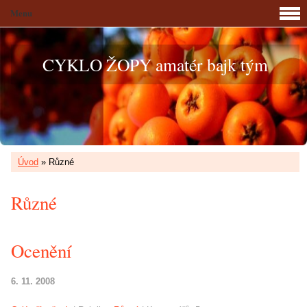
Menu
CYKLO ŽOPY amatér bajk tým
Úvod
»
Různé
Různé
Ocenění
6. 11. 2008