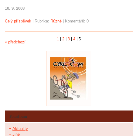
10. 9. 2008
Celý příspěvek
|
Rubrika:
Různé
|
Komentářů:
0
1
|
2
|
3
|
4
|
5
« předchozí
Fotoalbum
Aktuality
Jiné