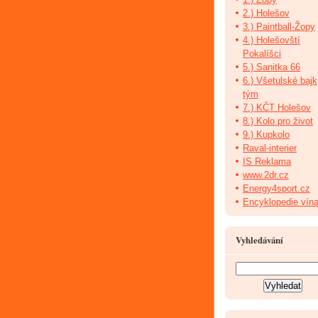
2.) Holešov
3.) Paintball-Žopy
4.) Holešovští
Pokalíšci
5.) Sanitka 66
6.) Všetulské bajk
tým
7.) KČT Holešov
8.) Kolo pro život
9.) Kupkolo
Raval-interier
IS Reklama
www.2dr.cz
Energy4sport.cz
Encyklopedie vín
Vyhledávání