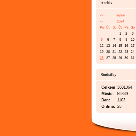
Archiv
<<
srpen
<<
2024
Po
Út
St
Čt
Pá
So
1
2
3
5
6
7
8
9
10
12
13
14
15
16
17
19
20
21
22
23
24
26
27
28
29
30
31
Statistiky
Celkem:
3601064
Měsíc:
59339
Den:
1103
Online:
25