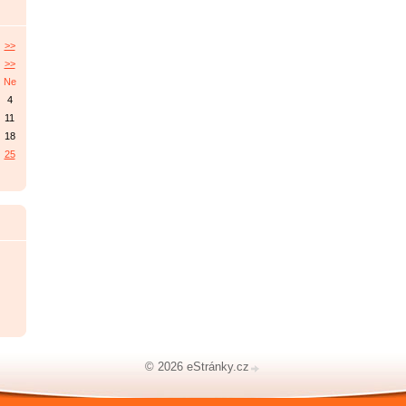
>>
>>
Ne
4
11
18
25
© 2026 eStránky.cz