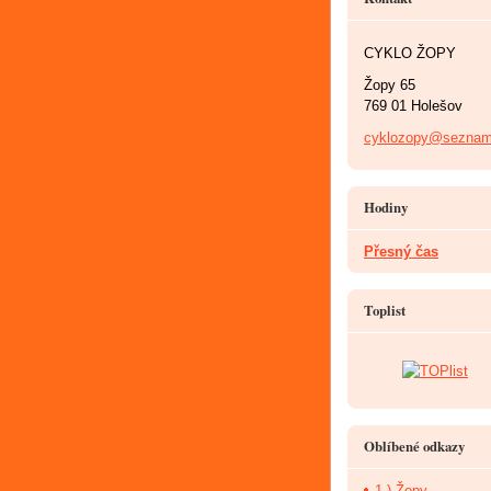
CYKLO ŽOPY
Žopy 65
769 01 Holešov
cyklozopy@seznam
Hodiny
Přesný čas
Toplist
Oblíbené odkazy
1.) Žopy