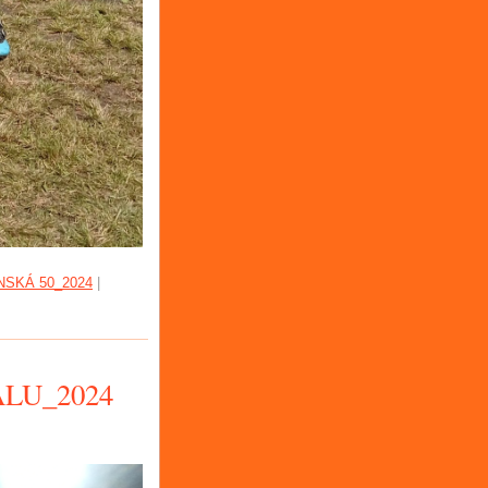
SKÁ 50_2024
|
LU_2024