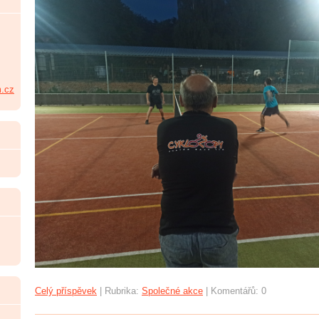
.cz
Celý příspěvek
|
Rubrika:
Společné akce
|
Komentářů:
0