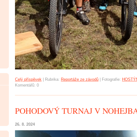
Celý příspěvek
|
Rubrika:
Reportáže ze závodů
|
Fotografie:
HOSTÝN
Komentářů:
0
POHODOVÝ TURNAJ V NOHEJBA
26. 8. 2024