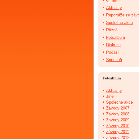
O nás
Aktuality
Reportáže ze záv
Společné akce
Různé
Fotoalbum
Diskuze
Počasí
Sponzoři
Fotoalbum
Aktuality
Jiné
Společné akce
Závody 2007
Závody 2008
Zavody 2009
Závody 2010
Závody 2011
Závody 2012