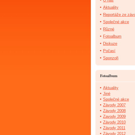
O nás
Aktuality
Reportáže ze záv
Společné akce
Různé
Fotoalbum
Diskuze
Počasí
Sponzoři
Fotoalbum
Aktuality
Jiné
Společné akce
Závody 2007
Závody 2008
Zavody 2009
Závody 2010
Závody 2011
Závody 2012