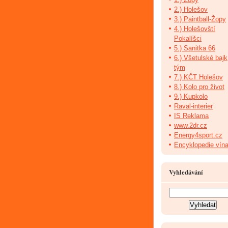
2.) Holešov
3.) Paintball-Žopy
4.) Holešovští
Pokalíšci
5.) Sanitka 66
6.) Všetulské bajk
tým
7.) KČT Holešov
8.) Kolo pro život
9.) Kupkolo
Raval-interier
IS Reklama
www.2dr.cz
Energy4sport.cz
Encyklopedie vín
Vyhledávání