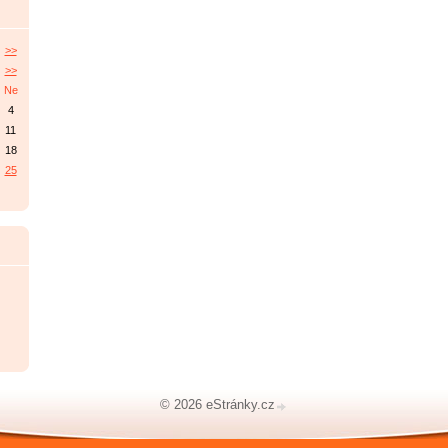
>>
>>
Ne
4
11
18
25
© 2026 eStránky.cz