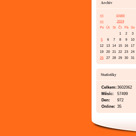
Archiv
<<
srpen
<<
2024
Po
Út
St
Čt
Pá
So
1
2
3
5
6
7
8
9
10
12
13
14
15
16
17
19
20
21
22
23
24
26
27
28
29
30
31
Statistiky
Celkem:
3602062
Měsíc:
57499
Den:
972
Online:
35