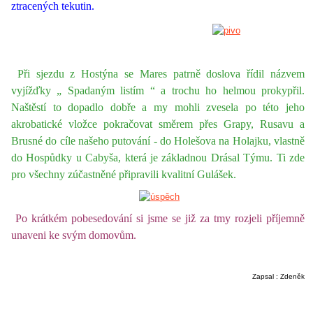
ztracených tekutin.
Při sjezdu z Hostýna se Mares patrně doslova řídil názvem
vyjížďky „ Spadaným listím “
a trochu ho helmou prokypřil.
Naštěstí to dopadlo dobře a my mohli zvesela po této jeho
akrobatické vložce pokračovat směrem přes Grapy, Rusavu a
Brusné do cíle našeho putování - do Holešova na Holajku, vlastně
do Hospůdky u Cabyša, která je základnou Drásal Týmu.
Ti zde
pro všechny zúčastněné připravili kvalitní Gulášek.
Po krátkém pobesedování si jsme se již za tmy rozjeli příjemně
unaveni ke svým domovům.
Zapsal : Zdeněk