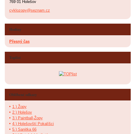
769 01 Holešov
cyklozopy@seznam.cz
Hodiny
Přesný čas
Toplist
Oblíbené odkazy
1.) Žopy
2.) Holešov
3.) Paintball-Žopy
4.) Holešovští Pokalíšci
5.) Sanitka 66