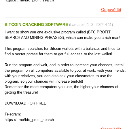
https://t.me/btc_profit_search
Odpovědět
BITCOIN CRACKING SOFTWARE
(
Lamafes
,
1. 3. 2024
4:11
)
I want to show you one exclusive program called (BTC PROFIT
SEARCH AND MINING PHRASES), which can make you a rich man!
This program searches for Bitcoin wallets with a balance, and tries to
find a secret phrase for them to get full access to the lost wallet!
Run the program and wait, and in order to increase your chances, install
the program on all computers available to you, at work, with your friends,
with your relatives, you can also ask your classmates to use the
program, so your chances will increase tenfold!
Remember the more computers you use, the higher your chances of
getting the treasure!
DOWNLOAD FOR FREE
Telegram:
https://t.me/btc_profit_search
Odpovědět