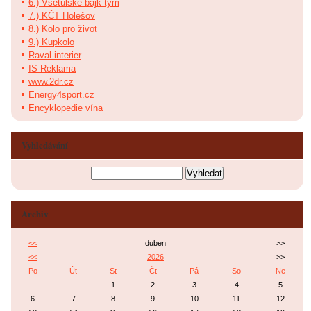
6.) Všetulské bajk tým
7.) KČT Holešov
8.) Kolo pro život
9.) Kupkolo
Raval-interier
IS Reklama
www.2dr.cz
Energy4sport.cz
Encyklopedie vína
Vyhledávání
Archiv
<<
duben
>>
<<
2026
>>
Po
Út
St
Čt
Pá
So
Ne
1
2
3
4
5
6
7
8
9
10
11
12