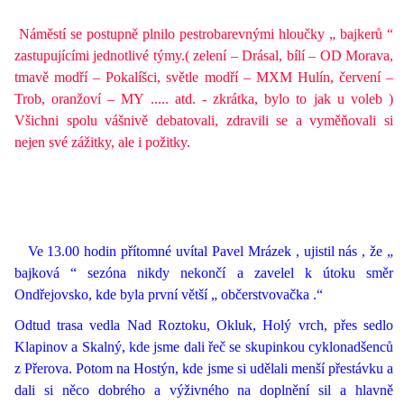
Náměstí se postupně plnilo pestrobarevnými hloučky „ bajkerů “
zastupujícími jednotlivé týmy.( zelení – Drásal,
bílí – OD Morava,
tmavě modří – Pokalíšci, světle modří – MXM Hulín, červení –
Trob, oranžoví – MY ..... atd. - zkrátka, bylo to jak u voleb )
Všichni spolu vášnivě debatovali, zdravili se a vyměňovali si
nejen své zážitky, ale i požitky.
Ve 13.00 hodin přítomné uvítal Pavel Mrázek , ujistil nás , že „
bajková “ sezóna nikdy nekončí a zavelel k útoku směr
Ondřejovsko, kde byla první větší „ občerstvovačka .“
Odtud trasa vedla Nad Roztoku, Okluk, Holý vrch, přes sedlo
Klapinov a Skalný, kde jsme dali řeč se skupinkou cyklonadšenců
z Přerova. Potom na Hostýn, kde jsme si udělali menší přestávku a
dali si něco dobrého a výživného na doplnění sil a hlavně