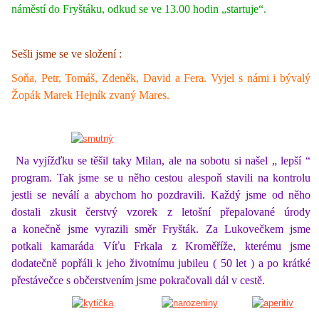
náměstí do Fryštáku, odkud se ve 13.00 hodin „startuje“.
Sešli jsme se ve složení :
Soňa, Petr, Tomáš, Zdeněk, David a Fera. Vyjel s námi i bývalý
Žopák Marek Hejník zvaný Mares.
Na vyjížďku se těšil taky Milan, ale na sobotu si našel „ lepší “
program. Tak jsme se u něho cestou alespoň stavili na kontrolu
jestli se neválí a abychom ho pozdravili. Každý jsme od něho
dostali zkusit čerstvý vzorek z letošní přepalované úrody
a konečně jsme vyrazili směr Fryšták. Za Lukovečkem jsme
potkali kamaráda Víťu Frkala z Kroměříže, kterému jsme
dodatečně popřáli k jeho životnímu jubileu ( 50 let ) a po krátké
přestávečce s občerstvením jsme pokračovali dál v cestě.