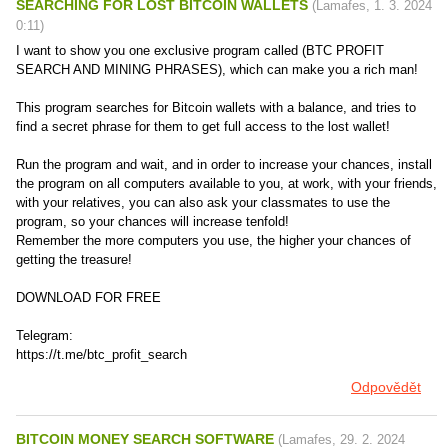
SEARCHING FOR LOST BITCOIN WALLETS
(
Lamafes
,
1. 3. 2024
0:11
)
I want to show you one exclusive program called (BTC PROFIT
SEARCH AND MINING PHRASES), which can make you a rich man!
This program searches for Bitcoin wallets with a balance, and tries to
find a secret phrase for them to get full access to the lost wallet!
Run the program and wait, and in order to increase your chances, install
the program on all computers available to you, at work, with your friends,
with your relatives, you can also ask your classmates to use the
program, so your chances will increase tenfold!
Remember the more computers you use, the higher your chances of
getting the treasure!
DOWNLOAD FOR FREE
Telegram:
https://t.me/btc_profit_search
Odpovědět
BITCOIN MONEY SEARCH SOFTWARE
(
Lamafes
,
29. 2. 2024