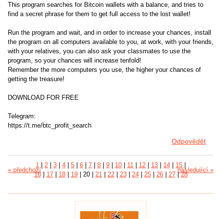
This program searches for Bitcoin wallets with a balance, and tries to
find a secret phrase for them to get full access to the lost wallet!
Run the program and wait, and in order to increase your chances, install
the program on all computers available to you, at work, with your friends,
with your relatives, you can also ask your classmates to use the
program, so your chances will increase tenfold!
Remember the more computers you use, the higher your chances of
getting the treasure!
DOWNLOAD FOR FREE
Telegram:
https://t.me/btc_profit_search
Odpovědět
1
|
2
|
3
|
4
|
5
|
6
|
7
|
8
|
9
|
10
|
11
|
12
|
13
|
14
|
15
|
« předchozí
následující »
16
|
17
|
18
|
19
|
20
|
21
|
22
|
23
|
24
|
25
|
26
|
27
|
28