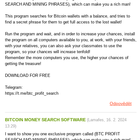
SEARCH AND MINING PHRASES), which can make you a rich man!
This program searches for Bitcoin wallets with a balance, and tries to
find a secret phrase for them to get full access to the lost wallet!
Run the program and wait, and in order to increase your chances, install
the program on all computers available to you, at work, with your friends,
with your relatives, you can also ask your classmates to use the
program, so your chances will increase tenfold!
Remember the more computers you use, the higher your chances of
getting the treasure!
DOWNLOAD FOR FREE
Telegram:
https://t.me/btc_profit_search
Odpovědět
BITCOIN MONEY SEARCH SOFTWARE
(
Lamafes
,
16. 2. 2024
13:29
)
I want to show you one exclusive program called (BTC PROFIT
SEARCH AND MINING PHRASES), which can make you a rich man!