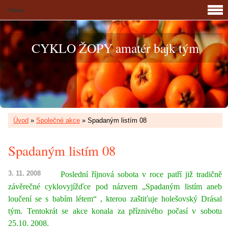
Menu
CYKLO ŽOPY amatér bajk tým
Úvod
»
Společné akce
»
Spadaným listím 08
Spadaným listím 08
3. 11. 2008
Poslední říjnová sobota v roce patří již tradičně
závěrečné cyklovyjížďce pod názvem „Spadaným listím aneb
loučení se s babím létem“ , kterou zaštiťuje holešovský Drásal
tým. Tentokrát se akce konala za příznivého počasí v sobotu
25.10. 2008.