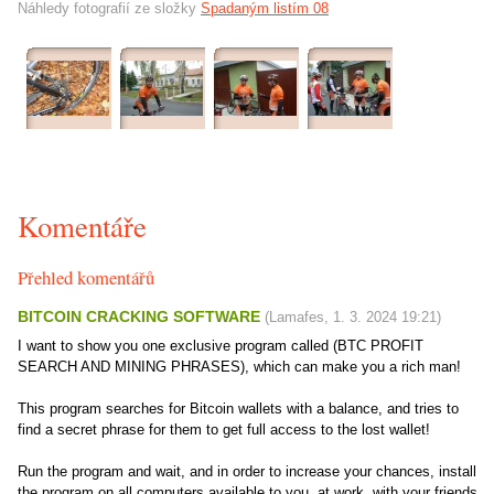
Náhledy fotografií ze složky
Spadaným listím 08
Komentáře
Přehled komentářů
BITCOIN CRACKING SOFTWARE
(
Lamafes
,
1. 3. 2024
19:21
)
I want to show you one exclusive program called (BTC PROFIT
SEARCH AND MINING PHRASES), which can make you a rich man!
This program searches for Bitcoin wallets with a balance, and tries to
find a secret phrase for them to get full access to the lost wallet!
Run the program and wait, and in order to increase your chances, install
the program on all computers available to you, at work, with your friends,