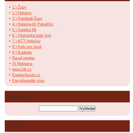
1.) Žopy
2.) Holešov
3.) Paintball-Žopy
4.) Holešovští Pokalíšci
5.) Sanitka 66
6.) Všetulské bajk tým
7.) KČT Holešov
8.) Kolo pro život
9.) Kupkolo
Raval-interier
IS Reklama
www.2dr.cz
Energy4sport.cz
Encyklopedie vína
Vyhledávání
Archiv