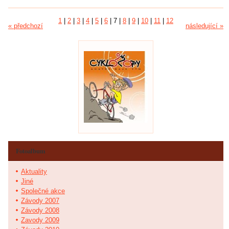
1
|
2
|
3
|
4
|
5
|
6
|
7
|
8
|
9
|
10
|
11
|
12
« předchozí
následující »
Fotoalbum
Aktuality
Jiné
Společné akce
Závody 2007
Závody 2008
Zavody 2009