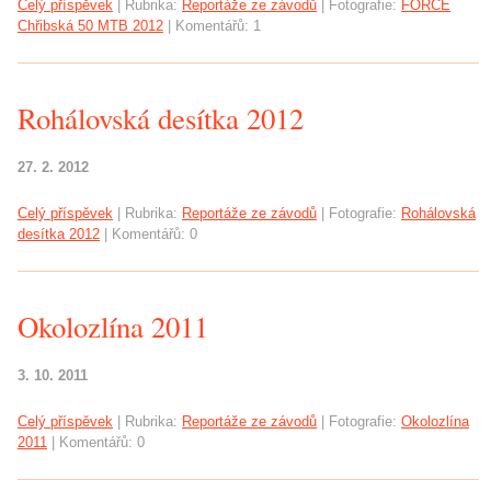
Celý příspěvek
|
Rubrika:
Reportáže ze závodů
|
Fotografie:
FORCE
Chřibská 50 MTB 2012
|
Komentářů:
1
Rohálovská desítka 2012
27. 2. 2012
Celý příspěvek
|
Rubrika:
Reportáže ze závodů
|
Fotografie:
Rohálovská
desítka 2012
|
Komentářů:
0
Okolozlína 2011
3. 10. 2011
Celý příspěvek
|
Rubrika:
Reportáže ze závodů
|
Fotografie:
Okolozlína
2011
|
Komentářů:
0