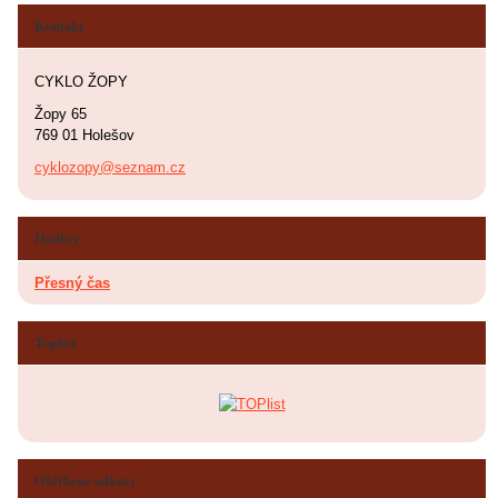
Kontakt
CYKLO ŽOPY
Žopy 65
769 01 Holešov
cyklozopy@seznam.cz
Hodiny
Přesný čas
Toplist
Oblíbené odkazy