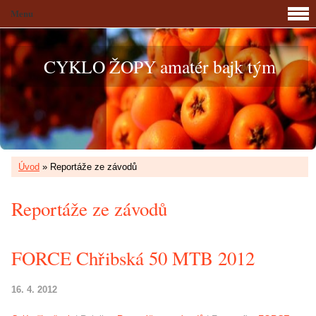
Menu
CYKLO ŽOPY amatér bajk tým
Úvod
»
Reportáže ze závodů
Reportáže ze závodů
FORCE Chřibská 50 MTB 2012
16. 4. 2012