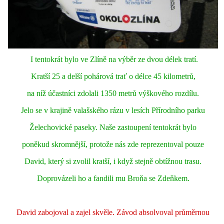
I tentokrát bylo ve Zlíně na výběr ze dvou délek tratí.
Kratší 25 a delší pohárová trať o délce 45 kilometrů,
na níž účastníci zdolali 1350 metrů výškového rozdílu.
Jelo se
v krajině valašského rázu
v lesích Přírodního parku
Želechovické paseky
. Naše zastoupení tentokrát bylo
poněkud skromnější, protože nás zde reprezentoval pouze
David, který si zvolil kratší, i když stejně obtížnou trasu.
Doprovázeli ho a fandili mu Broňa se Zdeňkem.
David zabojoval a zajel skvěle. Závod absolvoval průměrnou