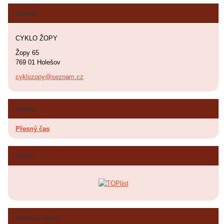
Kontakt
CYKLO ŽOPY
Žopy 65
769 01 Holešov
cyklozopy@seznam.cz
Hodiny
Přesný čas
Toplist
Oblíbené odkazy