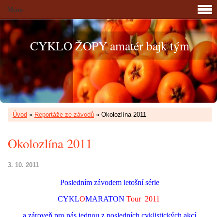
Menu
CYKLO ŽOPY amatér bajk tým
Úvod
»
Reportáže ze závodů
»
Okolozlína 2011
Okolozlína 2011
3. 10. 2011
Posledním závodem letošní série
CYKL
O
MARATON
Tour 2011
a zároveň pro nás jednou z posledních cyklistických akcí