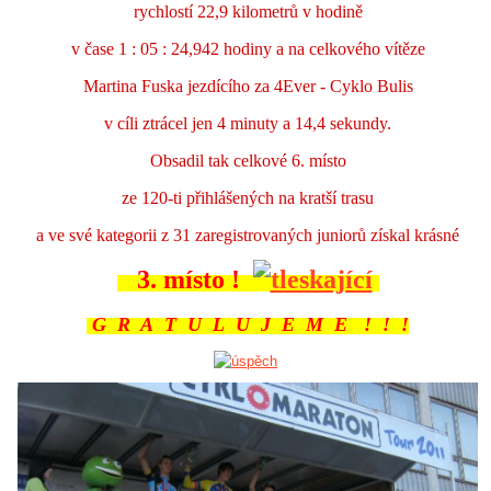
rychlostí 22,9 kilometrů v hodině
v čase 1 : 05 : 24,942 hodiny a na celkového vítěze
Martina Fuska jezdícího za 4Ever - Cyklo Bulis
v cíli ztrácel jen 4 minuty a 14,4 sekundy.
Obsadil tak celkové 6. místo
ze 120-ti přihlášených na kratší trasu
a ve své kategorii z 31 zaregistrovaných juniorů získal krásné
3. místo !
G R A T U L U J E M E ! ! !