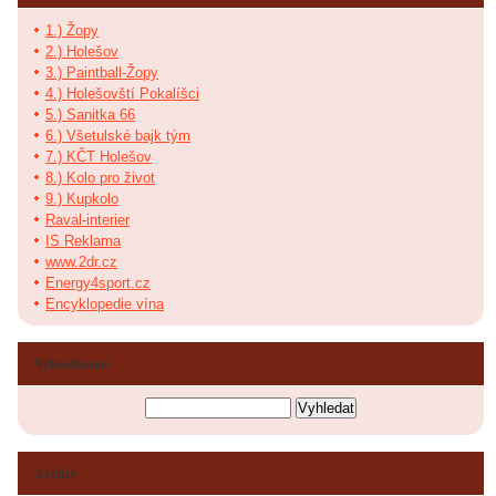
1.) Žopy
2.) Holešov
3.) Paintball-Žopy
4.) Holešovští Pokalíšci
5.) Sanitka 66
6.) Všetulské bajk tým
7.) KČT Holešov
8.) Kolo pro život
9.) Kupkolo
Raval-interier
IS Reklama
www.2dr.cz
Energy4sport.cz
Encyklopedie vína
Vyhledávání
Archiv