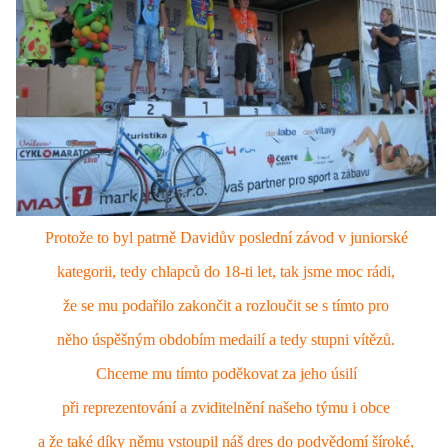
Protože to byl patrně Davidův poslední závod v juniorské
kategorii, tedy chlapců do 18-ti let, tak jsme moc rádi,
že se mu podařilo zakončit a rozloučit se s tímto pro
něho úspěšným obdobím medailí a tedy stupni vítězů.
Chceme mu tímto poděkovat za jeho úsilí
při reprezentování a zviditelnění našeho týmu i obce
a že také díky němu vstoupil náš dres do podvědomí šíroké,