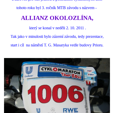
tohoto roku
byl 3. ročník MTB závodu s názvem -
ALLIANZ OKOLOZLÍNA,
který se konal v neděli 2. 10. 2011 .
Tak jako v minulosti bylo zázemí závodu, tedy prezentace,
start i cíl
na náměstí T. G. Masaryka vedle budovy Prioru.