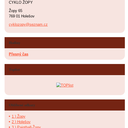
CYKLO ŽOPY
Žopy 65
769 01 Holešov
cyklozopy@seznam.cz
Hodiny
Přesný čas
Toplist
Oblíbené odkazy
1.) Žopy
2.) Holešov
3.) Paintball-Žopy