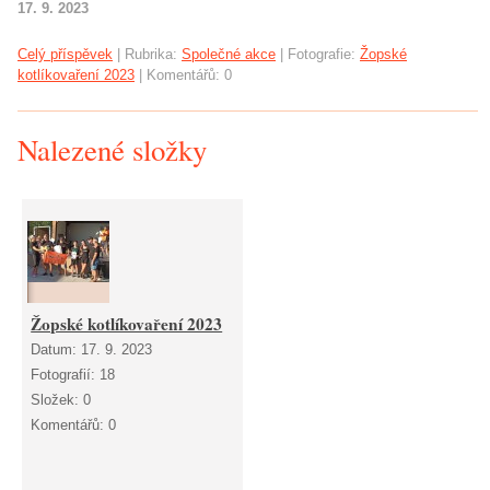
17. 9. 2023
Celý příspěvek
|
Rubrika:
Společné akce
|
Fotografie:
Žopské
kotlíkovaření 2023
|
Komentářů:
0
Nalezené složky
Žopské kotlíkovaření 2023
Datum:
17. 9. 2023
Fotografií:
18
Složek:
0
Komentářů:
0