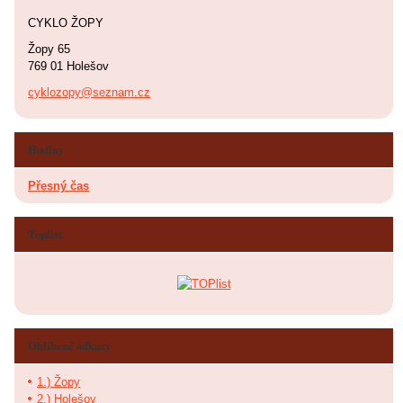
CYKLO ŽOPY
Žopy 65
769 01 Holešov
cyklozopy@seznam.cz
Hodiny
Přesný čas
Toplist
Oblíbené odkazy
1.) Žopy
2.) Holešov