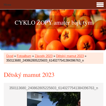
Menu
CYKLO ŽOPY amatér bajk tým
Úvod
»
Fotoalbum
»
Závody 2023
»
Dětský mamut 2023
»
350113680_240862805225603_6140277541384396763_n
Dětský mamut 2023
350113680_240862805225603_6140277541384396763_n