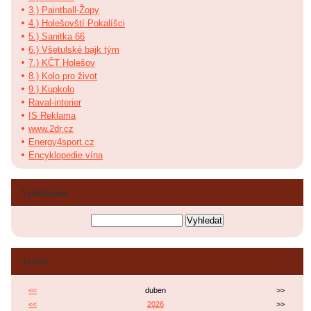
3.) Paintball-Žopy
4.) Holešovští Pokalíšci
5.) Sanitka 66
6.) Všetulské bajk tým
7.) KČT Holešov
8.) Kolo pro život
9.) Kupkolo
Raval-interier
IS Reklama
www.2dr.cz
Energy4sport.cz
Encyklopedie vína
Vyhledávání
Archiv
<<
duben
>>
<<
2026
>>