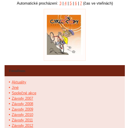
Automatické procházení:
3
|
4
|
5
|
6
|
7
(čas ve vteřinách)
Fotoalbum
Aktuality
Jiné
Společné akce
Závody 2007
Závody 2008
Zavody 2009
Závody 2010
Závody 2011
Závody 2012