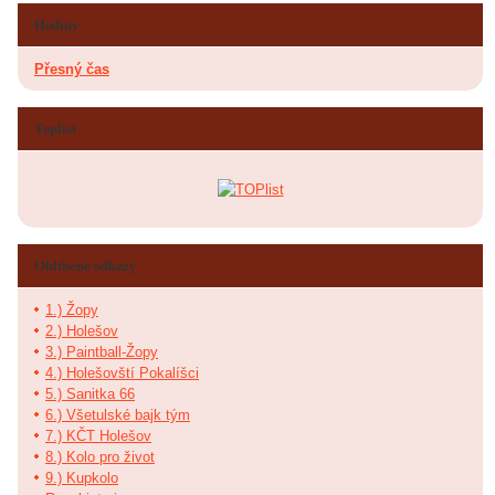
Hodiny
Přesný čas
Toplist
Oblíbené odkazy
1.) Žopy
2.) Holešov
3.) Paintball-Žopy
4.) Holešovští Pokalíšci
5.) Sanitka 66
6.) Všetulské bajk tým
7.) KČT Holešov
8.) Kolo pro život
9.) Kupkolo