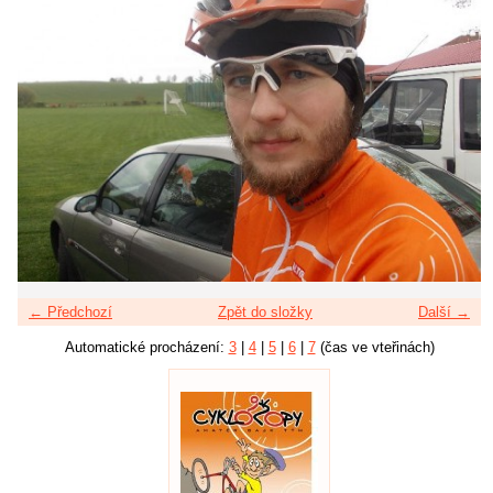
← Předchozí
Zpět do složky
Další →
Automatické procházení:
3
|
4
|
5
|
6
|
7
(čas ve vteřinách)