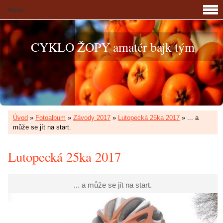
Menu
CYKLO ŽOPY amatér bajk tým
Úvod
»
Fotoalbum
»
Závody 2017
»
Lutopecká 25ka 2017
»
... a
může se jít na start.
Lutopecká 25ka 2017
... a může se jít na start.