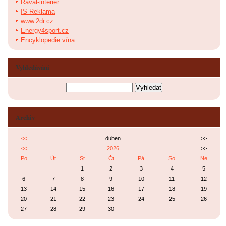
Raval-interier
IS Reklama
www.2dr.cz
Energy4sport.cz
Encyklopedie vína
Vyhledávání
Archiv
<<
duben
>>
<<
2026
>>
Po
Út
St
Čt
Pá
So
Ne
1
2
3
4
5
6
7
8
9
10
11
12
13
14
15
16
17
18
19
20
21
22
23
24
25
26
27
28
29
30