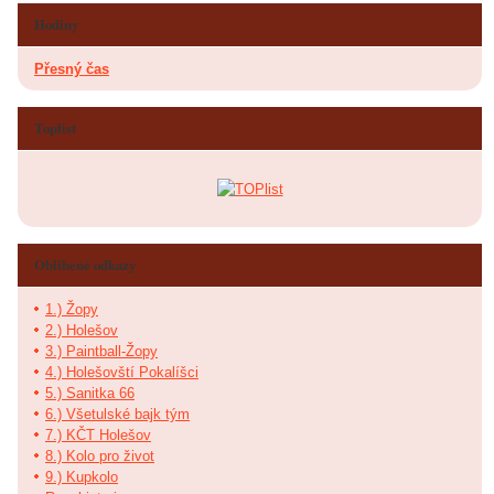
Hodiny
Přesný čas
Toplist
Oblíbené odkazy
1.) Žopy
2.) Holešov
3.) Paintball-Žopy
4.) Holešovští Pokalíšci
5.) Sanitka 66
6.) Všetulské bajk tým
7.) KČT Holešov
8.) Kolo pro život
9.) Kupkolo