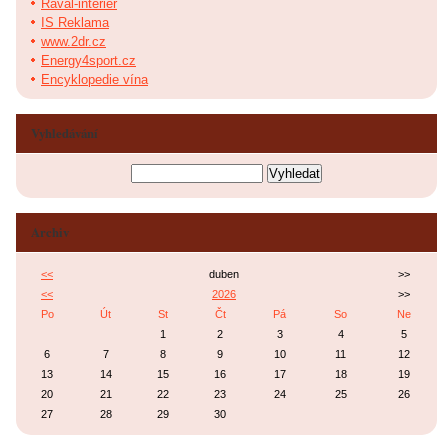
Raval-interier
IS Reklama
www.2dr.cz
Energy4sport.cz
Encyklopedie vína
Vyhledávání
Archiv
<<
duben
>>
<<
2026
>>
Po
Út
St
Čt
Pá
So
Ne
1
2
3
4
5
6
7
8
9
10
11
12
13
14
15
16
17
18
19
20
21
22
23
24
25
26
27
28
29
30