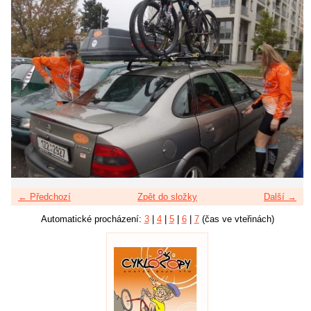
← Předchozí
Zpět do složky
Další →
Automatické procházení:
3
|
4
|
5
|
6
|
7
(čas ve vteřinách)