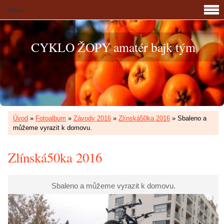
Menu
CYKLO ŽOPY amatér bajk tým
Úvod
»
Fotoalbum
»
Závody 2016
»
Zlínská50ka 2016
»
Sbaleno a
můžeme vyrazit k domovu.
Zlínská50ka 2016
Sbaleno a můžeme vyrazit k domovu.