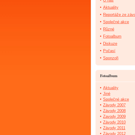
O nás
Aktuality
Reportáže ze záv
Společné akce
Různé
Fotoalbum
Diskuze
Počasí
Sponzoři
Fotoalbum
Aktuality
Jiné
Společné akce
Závody 2007
Závody 2008
Zavody 2009
Závody 2010
Závody 2011
Závody 2012