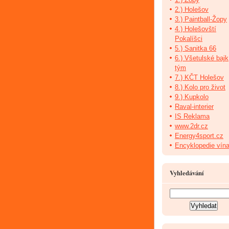
2.) Holešov
3.) Paintball-Žopy
4.) Holešovští
Pokalíšci
5.) Sanitka 66
6.) Všetulské bajk
tým
7.) KČT Holešov
8.) Kolo pro život
9.) Kupkolo
Raval-interier
IS Reklama
www.2dr.cz
Energy4sport.cz
Encyklopedie vín
Vyhledávání