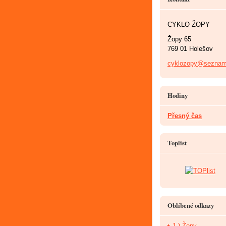
CYKLO ŽOPY
Žopy 65
769 01 Holešov
cyklozopy@seznam
Hodiny
Přesný čas
Toplist
Oblíbené odkazy
1.) Žopy