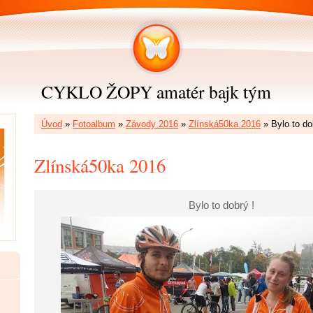
CYKLO ŽOPY amatér bajk tým
Úvod
»
Fotoalbum
»
Závody 2016
»
Zlínská50ka 2016
»
Bylo to do
Zlínská50ka 2016
Bylo to dobrý !