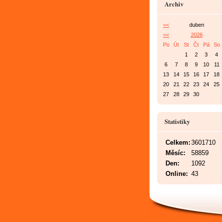
Archiv
<<
duben
<<
2026
Po
Út
St
Čt
Pá
So
1
2
3
4
6
7
8
9
10
11
13
14
15
16
17
18
20
21
22
23
24
25
27
28
29
30
Statistiky
Celkem:
3601710
Měsíc:
58859
Den:
1092
Online:
43