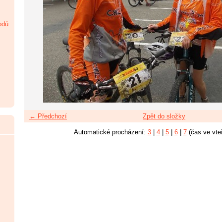
odů
← Předchozí
Zpět do složky
Automatické procházení:
3
|
4
|
5
|
6
|
7
(čas ve vte