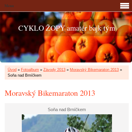
Menu
CYKLO ŽOPY amatér bajk tým
Úvod
»
Fotoalbum
»
Závody 2013
»
Moravský Bikemaraton 2013
»
Soňa nad Brníčkem
Moravský Bikemaraton 2013
Soňa nad Brníčkem