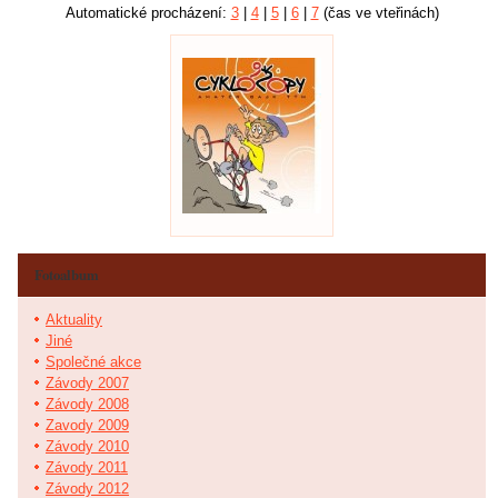
Automatické procházení:
3
|
4
|
5
|
6
|
7
(čas ve vteřinách)
Fotoalbum
Aktuality
Jiné
Společné akce
Závody 2007
Závody 2008
Zavody 2009
Závody 2010
Závody 2011
Závody 2012