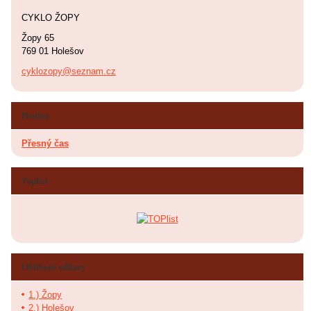
CYKLO ŽOPY
Žopy 65
769 01 Holešov
cyklozopy@seznam.cz
Hodiny
Přesný čas
Toplist
Oblíbené odkazy
1.) Žopy
2.) Holešov