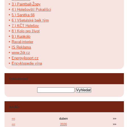
3.) Paintball-Žopy
4.) Holešovští Pokalíšci
5.) Sanitka 66
6.) Všetulské bajk tým
7.) KČT Holešov
8.) Kolo pro život
9.) Kupkolo
Raval-interier
IS Reklama
www.2dr.cz
Energy4sport.cz
Encyklopedie vína
Vyhledávání
Archiv
<<
duben
>>
<<
2026
>>