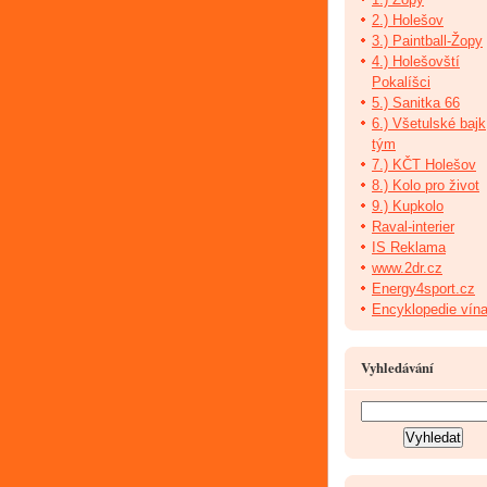
2.) Holešov
3.) Paintball-Žopy
4.) Holešovští
Pokalíšci
5.) Sanitka 66
6.) Všetulské bajk
tým
7.) KČT Holešov
8.) Kolo pro život
9.) Kupkolo
Raval-interier
IS Reklama
www.2dr.cz
Energy4sport.cz
Encyklopedie vín
Vyhledávání