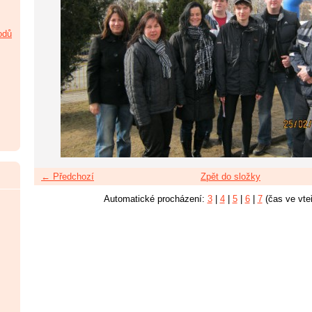
odů
← Předchozí
Zpět do složky
Automatické procházení:
3
|
4
|
5
|
6
|
7
(čas ve vte