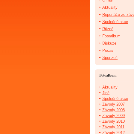
O nás
Aktuality
Reportáže ze záv
Společné akce
Různé
Fotoalbum
Diskuze
Počasí
Sponzoři
Fotoalbum
Aktuality
Jiné
Společné akce
Závody 2007
Závody 2008
Zavody 2009
Závody 2010
Závody 2011
Závody 2012