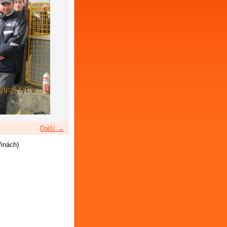
Další →
řinách)