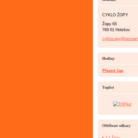
CYKLO ŽOPY
Žopy 65
769 01 Holešov
cyklozopy@seznam
Hodiny
Přesný čas
Toplist
Oblíbené odkazy
1.) Žopy