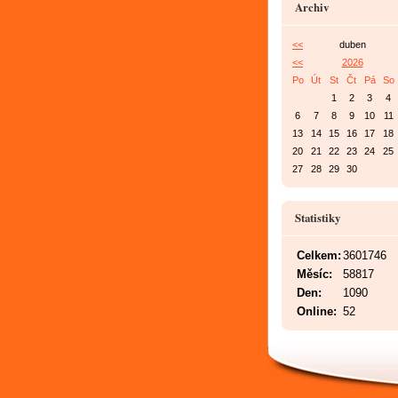
Archiv
<<
duben
<<
2026
Po
Út
St
Čt
Pá
So
1
2
3
4
6
7
8
9
10
11
13
14
15
16
17
18
20
21
22
23
24
25
27
28
29
30
Statistiky
Celkem:
3601746
Měsíc:
58817
Den:
1090
Online:
52