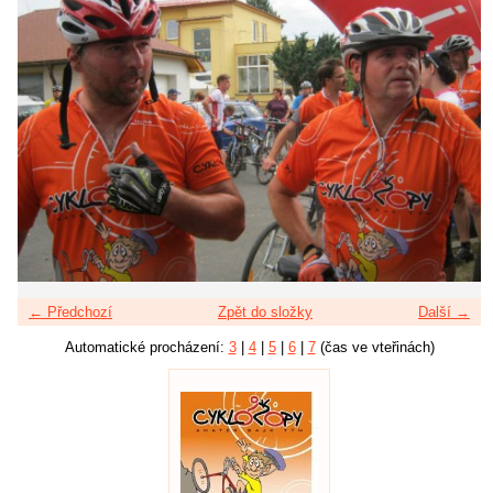
← Předchozí
Zpět do složky
Další →
Automatické procházení:
3
|
4
|
5
|
6
|
7
(čas ve vteřinách)