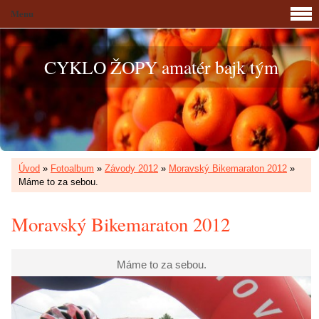
Menu
CYKLO ŽOPY amatér bajk tým
Úvod
»
Fotoalbum
»
Závody 2012
»
Moravský Bikemaraton 2012
»
Máme to za sebou.
Moravský Bikemaraton 2012
Máme to za sebou.