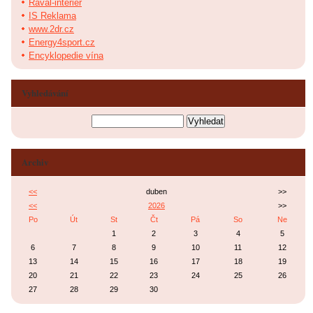
Raval-interier
IS Reklama
www.2dr.cz
Energy4sport.cz
Encyklopedie vína
Vyhledávání
Archiv
<<
duben
>>
<<
2026
>>
Po
Út
St
Čt
Pá
So
Ne
1
2
3
4
5
6
7
8
9
10
11
12
13
14
15
16
17
18
19
20
21
22
23
24
25
26
27
28
29
30