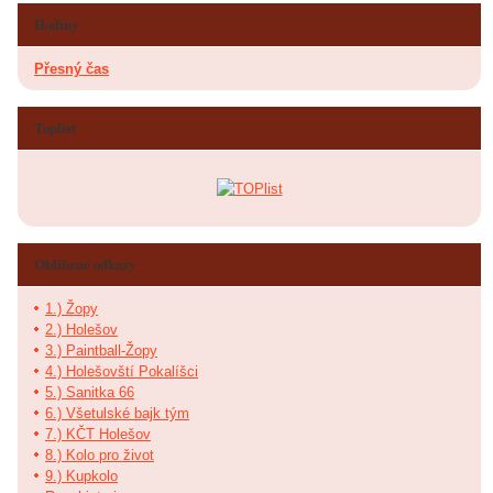
Hodiny
Přesný čas
Toplist
Oblíbené odkazy
1.) Žopy
2.) Holešov
3.) Paintball-Žopy
4.) Holešovští Pokalíšci
5.) Sanitka 66
6.) Všetulské bajk tým
7.) KČT Holešov
8.) Kolo pro život
9.) Kupkolo