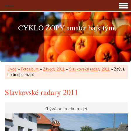
Menu
CYKLO ŽOPY amatér bajk tým
Úvod
»
Fotoalbum
»
Závody 2011
»
Slavkovské radary 2011
»
Zbývá
se trochu rozjet.
Slavkovské radary 2011
Zbývá se trochu rozjet.