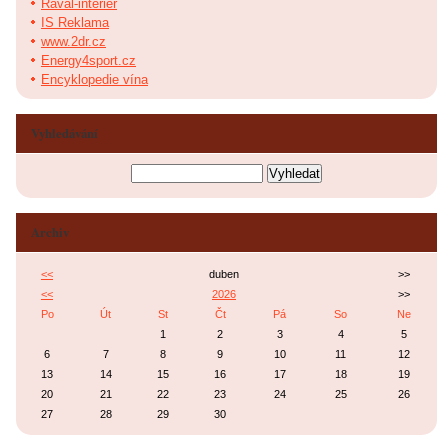
Raval-interier
IS Reklama
www.2dr.cz
Energy4sport.cz
Encyklopedie vína
Vyhledávání
Archiv
<<
duben
>>
<<
2026
>>
Po
Út
St
Čt
Pá
So
Ne
1
2
3
4
5
6
7
8
9
10
11
12
13
14
15
16
17
18
19
20
21
22
23
24
25
26
27
28
29
30