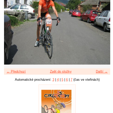
← Předchozí
Zpět do složky
Další →
Automatické procházení:
3
|
4
|
5
|
6
|
7
(čas ve vteřinách)