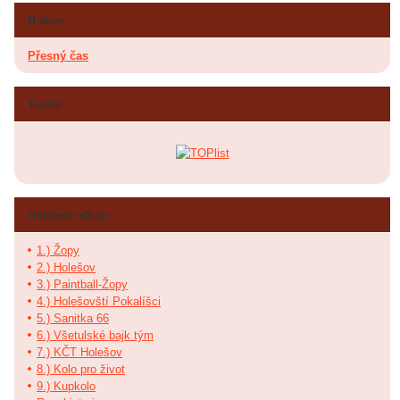
Hodiny
Přesný čas
Toplist
Oblíbené odkazy
1.) Žopy
2.) Holešov
3.) Paintball-Žopy
4.) Holešovští Pokalíšci
5.) Sanitka 66
6.) Všetulské bajk tým
7.) KČT Holešov
8.) Kolo pro život
9.) Kupkolo