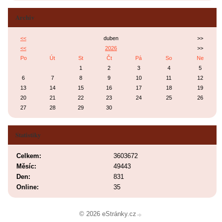
Archiv
<<
duben
>>
<<
2026
>>
Po
Út
St
Čt
Pá
So
Ne
1
2
3
4
5
6
7
8
9
10
11
12
13
14
15
16
17
18
19
20
21
22
23
24
25
26
27
28
29
30
Statistiky
Celkem:
3603672
Měsíc:
49443
Den:
831
Online:
35
© 2026 eStránky.cz