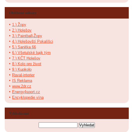
Oblíbené odkazy
1.) Žopy
2.) Holešov
3.) Paintball-Žopy
4.) Holešovští Pokalíšci
5.) Sanitka 66
6.) Všetulské bajk tým
7.) KČT Holešov
8.) Kolo pro život
9.) Kupkolo
Raval-interier
IS Reklama
www.2dr.cz
Energy4sport.cz
Encyklopedie vína
Vyhledávání