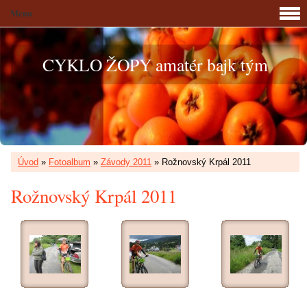
Menu
CYKLO ŽOPY amatér bajk tým
Úvod
»
Fotoalbum
»
Závody 2011
»
Rožnovský Krpál 2011
Rožnovský Krpál 2011