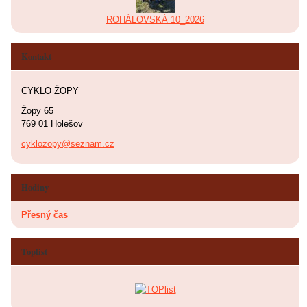
ROHÁLOVSKÁ 10_2026
Kontakt
CYKLO ŽOPY
Žopy 65
769 01 Holešov
cyklozopy@seznam.cz
Hodiny
Přesný čas
Toplist