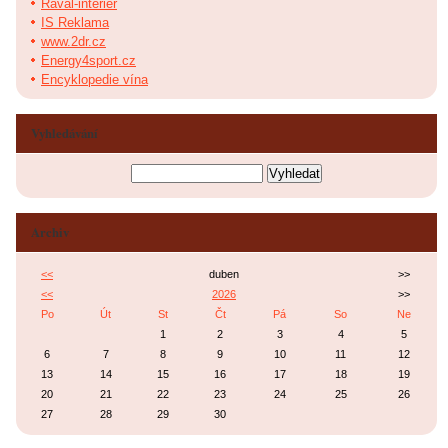
Raval-interier
IS Reklama
www.2dr.cz
Energy4sport.cz
Encyklopedie vína
Vyhledávání
Archiv
<<
duben
>>
<<
2026
>>
Po
Út
St
Čt
Pá
So
Ne
1
2
3
4
5
6
7
8
9
10
11
12
13
14
15
16
17
18
19
20
21
22
23
24
25
26
27
28
29
30