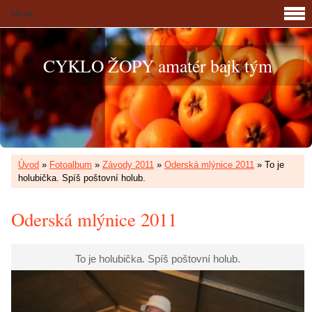
Menu
CYKLO ŽOPY amatér bajk tým
Úvod
»
Fotoalbum
»
Závody 2011
»
Oderská mlýnice 2011
»
To je
holubička. Spíš poštovní holub.
Oderská mlýnice 2011
To je holubička. Spíš poštovní holub.