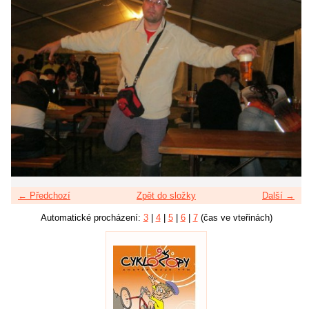
← Předchozí
Zpět do složky
Další →
Automatické procházení:
3
|
4
|
5
|
6
|
7
(čas ve vteřinách)