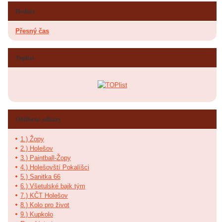
Hodiny
Přesný čas
Toplist
Oblíbené odkazy
1.) Žopy
2.) Holešov
3.) Paintball-Žopy
4.) Holešovští Pokalíšci
5.) Sanitka 66
6.) Všetulské bajk tým
7.) KČT Holešov
8.) Kolo pro život
9.) Kupkolo