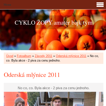
Menu
CYKLO ŽOPY amatér bajk tým
Úvod
»
Fotoalbum
»
Závody 2011
»
Oderská mlýnice 2011
»
No co,
co. Byla akce - 2 piva za cenu jednoho.
Oderská mlýnice 2011
No co, co. Byla akce - 2 piva za cenu jednoho.