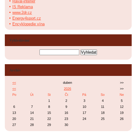
Raval-interier
IS Reklama
www.2dr.cz
Energy4sport.cz
Encyklopedie vína
Vyhledávání
Archiv
<<
duben
>>
<<
2026
>>
Po
Út
St
Čt
Pá
So
Ne
1
2
3
4
5
6
7
8
9
10
11
12
13
14
15
16
17
18
19
20
21
22
23
24
25
26
27
28
29
30