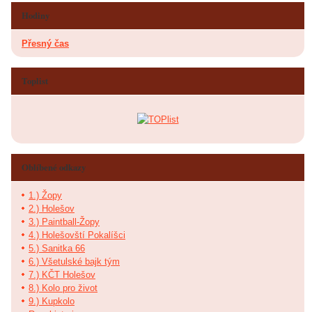
Hodiny
Přesný čas
Toplist
Oblíbené odkazy
1.) Žopy
2.) Holešov
3.) Paintball-Žopy
4.) Holešovští Pokalíšci
5.) Sanitka 66
6.) Všetulské bajk tým
7.) KČT Holešov
8.) Kolo pro život
9.) Kupkolo