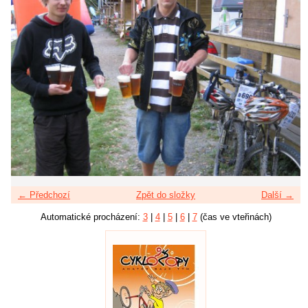
← Předchozí
Zpět do složky
Další →
Automatické procházení:
3
|
4
|
5
|
6
|
7
(čas ve vteřinách)