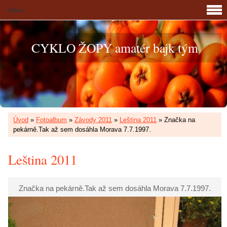
Menu
CYKLO ŽOPY amatér bajk tým
Úvod
»
Fotoalbum
»
Závody 2011
»
Leština 2011
»
Značka na
pekárně.Tak až sem dosáhla Morava 7.7.1997.
Leština 2011
Značka na pekárně.Tak až sem dosáhla Morava 7.7.1997.