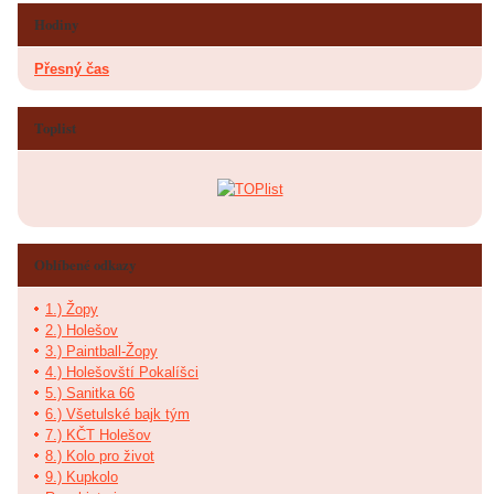
Hodiny
Přesný čas
Toplist
Oblíbené odkazy
1.) Žopy
2.) Holešov
3.) Paintball-Žopy
4.) Holešovští Pokalíšci
5.) Sanitka 66
6.) Všetulské bajk tým
7.) KČT Holešov
8.) Kolo pro život
9.) Kupkolo