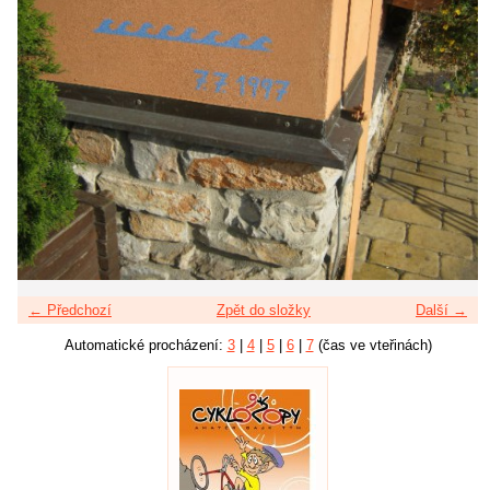
← Předchozí
Zpět do složky
Další →
Automatické procházení:
3
|
4
|
5
|
6
|
7
(čas ve vteřinách)