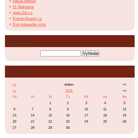
Raval-interier
IS Reklama
www.2dr.cz
Energy4sport.cz
Encyklopedie vína
Vyhledávání
Archiv
<<
duben
>>
<<
2026
>>
Po
Út
St
Čt
Pá
So
Ne
1
2
3
4
5
6
7
8
9
10
11
12
13
14
15
16
17
18
19
20
21
22
23
24
25
26
27
28
29
30