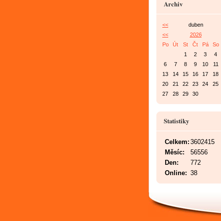
Archiv
<<
duben
<<
2026
Po
Út
St
Čt
Pá
So
1
2
3
4
6
7
8
9
10
11
13
14
15
16
17
18
20
21
22
23
24
25
27
28
29
30
Statistiky
Celkem:
3602415
Měsíc:
56556
Den:
772
Online:
38