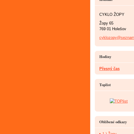
CYKLO ŽOPY
Žopy 65
769 01 Holešov
cyklozopy@seznam
Hodiny
Přesný čas
Toplist
Oblíbené odkazy
1.) Žopy