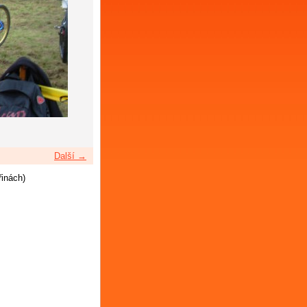
Další →
řinách)