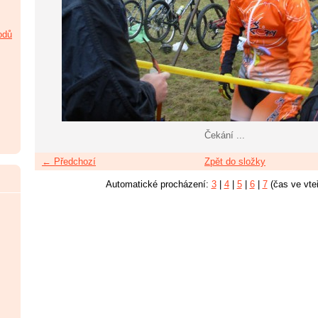
odů
Čekání ...
← Předchozí
Zpět do složky
Automatické procházení:
3
|
4
|
5
|
6
|
7
(čas ve vte