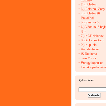
2.) Holešov
3.) Paintball-Žopy
4.) Holešovští
Pokalíšci
5.) Sanitka 66
6.) Všetulské bajk
tým
7.) KČT Holešov
8.) Kolo pro život
9.) Kupkolo
Raval-interier
IS Reklama
www.2dr.cz
Energy4sport.cz
Encyklopedie vín
Vyhledávání