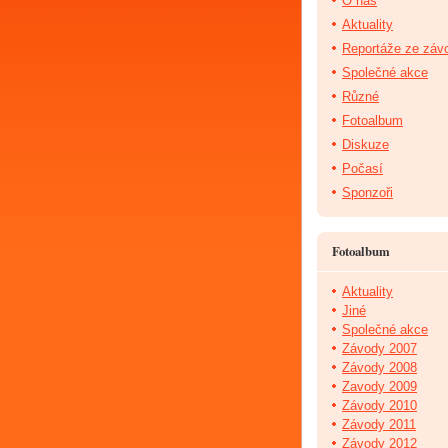
O nás
Aktuality
Reportáže ze záv
Společné akce
Různé
Fotoalbum
Diskuze
Počasí
Sponzoři
Fotoalbum
Aktuality
Jiné
Společné akce
Závody 2007
Závody 2008
Zavody 2009
Závody 2010
Závody 2011
Závody 2012