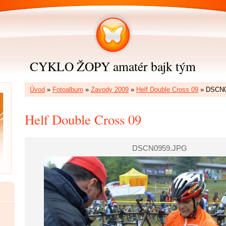
CYKLO ŽOPY amatér bajk tým
Úvod
»
Fotoalbum
»
Zavody 2009
»
Helf Double Cross 09
»
DSCN0
Helf Double Cross 09
DSCN0959.JPG