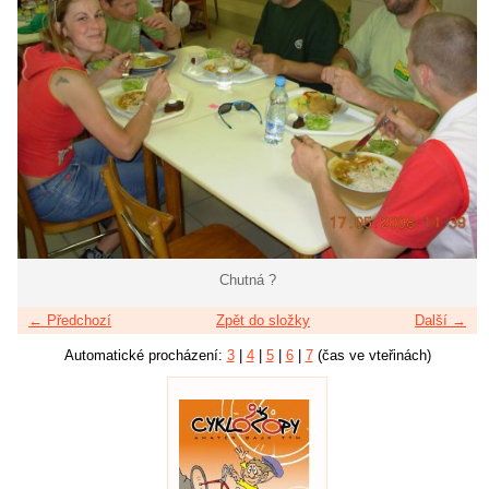
Chutná ?
← Předchozí
Zpět do složky
Další →
Automatické procházení:
3
|
4
|
5
|
6
|
7
(čas ve vteřinách)