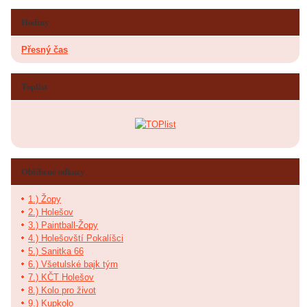
Hodiny
Přesný čas
Toplist
Oblíbené odkazy
1.) Žopy
2.) Holešov
3.) Paintball-Žopy
4.) Holešovští Pokalíšci
5.) Sanitka 66
6.) Všetulské bajk tým
7.) KČT Holešov
8.) Kolo pro život
9.) Kupkolo