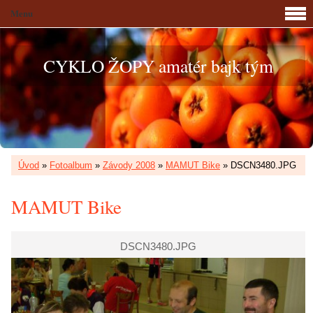
Menu
CYKLO ŽOPY amatér bajk tým
Úvod
»
Fotoalbum
»
Závody 2008
»
MAMUT Bike
»
DSCN3480.JPG
MAMUT Bike
DSCN3480.JPG