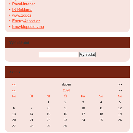
Raval-interier
IS Reklama
www.2dr.cz
Energy4sport.cz
Encyklopedie vína
Vyhledávání
Archiv
<<
duben
>>
<<
2026
>>
Po
Út
St
Čt
Pá
So
Ne
1
2
3
4
5
6
7
8
9
10
11
12
13
14
15
16
17
18
19
20
21
22
23
24
25
26
27
28
29
30