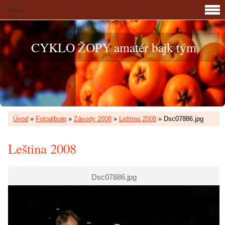
Menu
CYKLO ŽOPY amatér bajk tým
Úvod
»
Fotoalbum
»
Závody 2008
»
Leština 2008
»
Dsc07886.jpg
Leština 2008
Dsc07886.jpg