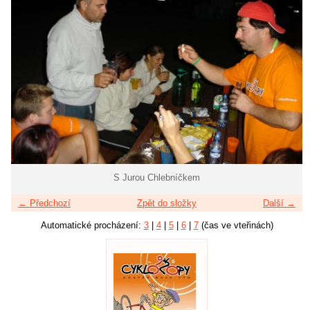
S Jurou Chlebníčkem
← Předchozí
Zpět do složky
Další →
Automatické procházení:
3
|
4
|
5
|
6
|
7
(čas ve vteřinách)