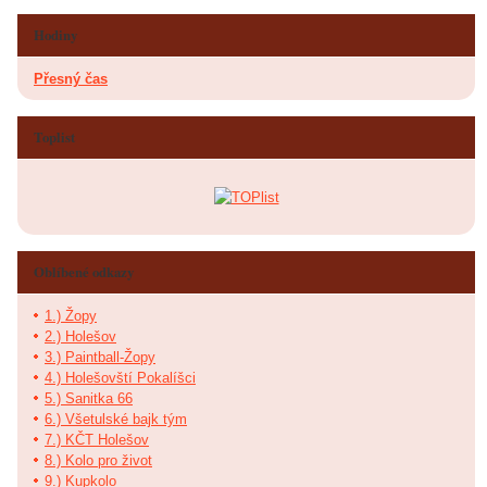
Hodiny
Přesný čas
Toplist
Oblíbené odkazy
1.) Žopy
2.) Holešov
3.) Paintball-Žopy
4.) Holešovští Pokalíšci
5.) Sanitka 66
6.) Všetulské bajk tým
7.) KČT Holešov
8.) Kolo pro život
9.) Kupkolo