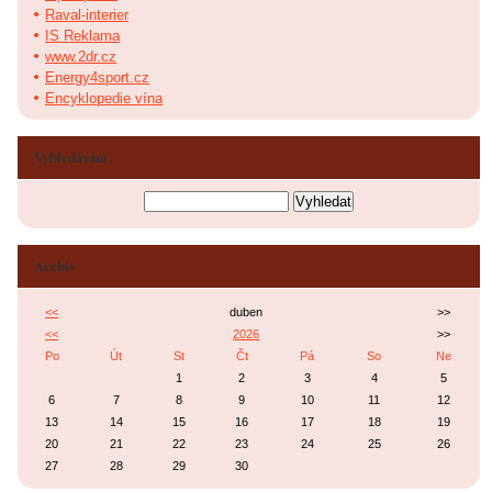
Raval-interier
IS Reklama
www.2dr.cz
Energy4sport.cz
Encyklopedie vína
Vyhledávání
Archiv
<<
duben
>>
<<
2026
>>
Po
Út
St
Čt
Pá
So
Ne
1
2
3
4
5
6
7
8
9
10
11
12
13
14
15
16
17
18
19
20
21
22
23
24
25
26
27
28
29
30