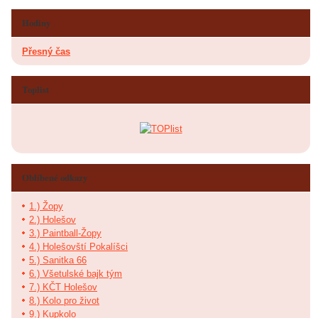
Hodiny
Přesný čas
Toplist
Oblíbené odkazy
1.) Žopy
2.) Holešov
3.) Paintball-Žopy
4.) Holešovští Pokalíšci
5.) Sanitka 66
6.) Všetulské bajk tým
7.) KČT Holešov
8.) Kolo pro život
9.) Kupkolo