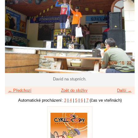
David na stupních.
← Předchozí
Zpět do složky
Další →
Automatické procházení:
3
|
4
|
5
|
6
|
7
(čas ve vteřinách)