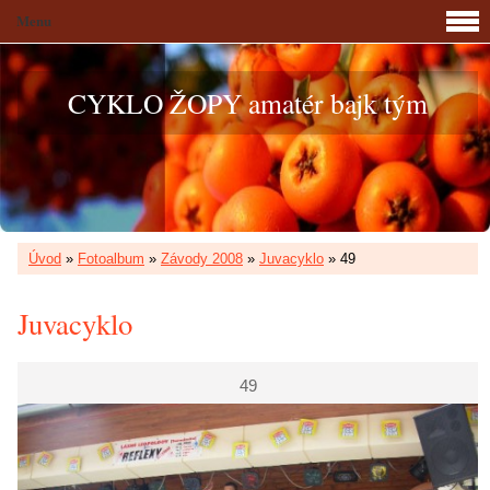
Menu
CYKLO ŽOPY amatér bajk tým
Úvod
»
Fotoalbum
»
Závody 2008
»
Juvacyklo
»
49
Juvacyklo
49