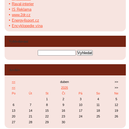
Raval-interier
IS Reklama
www.2dr.cz
Energy4sport.cz
Encyklopedie vína
Vyhledávání
Archiv
<<
duben
>>
<<
2026
>>
Po
Út
St
Čt
Pá
So
Ne
1
2
3
4
5
6
7
8
9
10
11
12
13
14
15
16
17
18
19
20
21
22
23
24
25
26
27
28
29
30