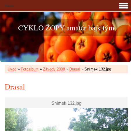
Menu
CYKLO ŽOPY amatér bajk tým
Úvod
»
Fotoalbum
»
Závody 2008
»
Drasal
»
Snímek 132.jpg
Drasal
Snímek 132.jpg