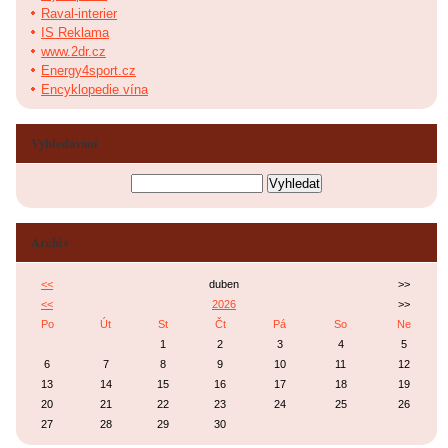
Raval-interier
IS Reklama
www.2dr.cz
Energy4sport.cz
Encyklopedie vína
Vyhledávání
Archiv
<<
duben
>>
<<
2026
>>
Po
Út
St
Čt
Pá
So
Ne
1
2
3
4
5
6
7
8
9
10
11
12
13
14
15
16
17
18
19
20
21
22
23
24
25
26
27
28
29
30