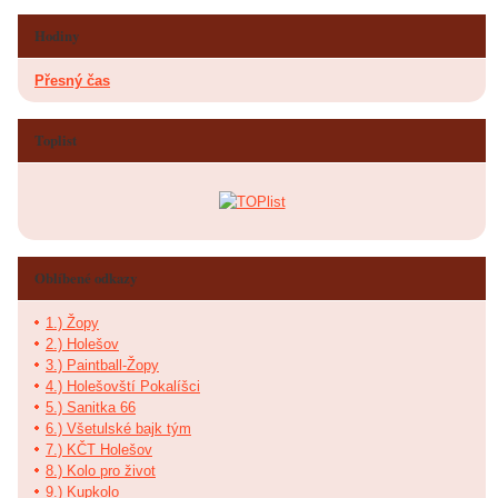
Hodiny
Přesný čas
Toplist
Oblíbené odkazy
1.) Žopy
2.) Holešov
3.) Paintball-Žopy
4.) Holešovští Pokalíšci
5.) Sanitka 66
6.) Všetulské bajk tým
7.) KČT Holešov
8.) Kolo pro život
9.) Kupkolo