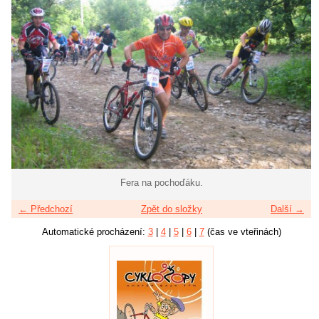
Fera na pochoďáku.
← Předchozí
Zpět do složky
Další →
Automatické procházení:
3
|
4
|
5
|
6
|
7
(čas ve vteřinách)