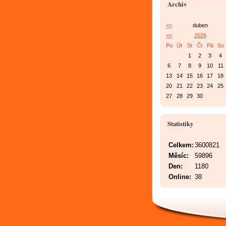
Archiv
<<
duben
<<
2026
Po
Út
St
Čt
Pá
So
1
2
3
4
6
7
8
9
10
11
13
14
15
16
17
18
20
21
22
23
24
25
27
28
29
30
Statistiky
Celkem:
3600821
Měsíc:
59896
Den:
1180
Online:
38