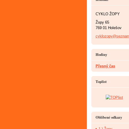
CYKLO ŽOPY
Žopy 65
769 01 Holešov
cyklozopy@seznam
Hodiny
Přesný čas
Toplist
Oblíbené odkazy
1.) Žopy