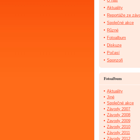
O nás
Aktuality
Reportáže ze záv
Společné akce
Různé
Fotoalbum
Diskuze
Počasí
Sponzoři
Fotoalbum
Aktuality
Jiné
Společné akce
Závody 2007
Závody 2008
Zavody 2009
Závody 2010
Závody 2011
Závody 2012