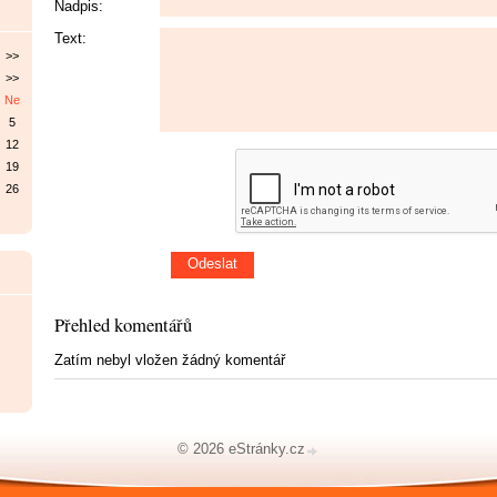
Nadpis:
Text:
>>
>>
Ne
5
12
19
26
Přehled komentářů
Zatím nebyl vložen žádný komentář
© 2026 eStránky.cz