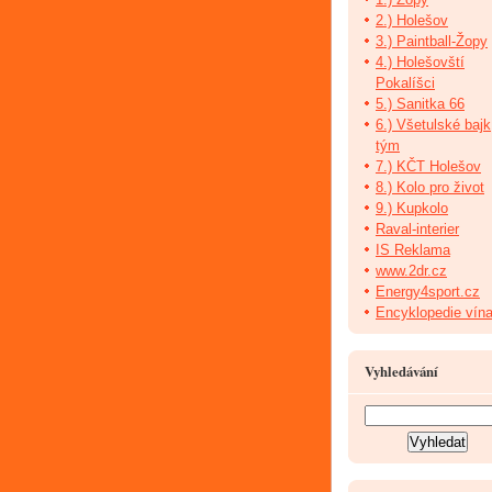
2.) Holešov
3.) Paintball-Žopy
4.) Holešovští
Pokalíšci
5.) Sanitka 66
6.) Všetulské bajk
tým
7.) KČT Holešov
8.) Kolo pro život
9.) Kupkolo
Raval-interier
IS Reklama
www.2dr.cz
Energy4sport.cz
Encyklopedie vín
Vyhledávání