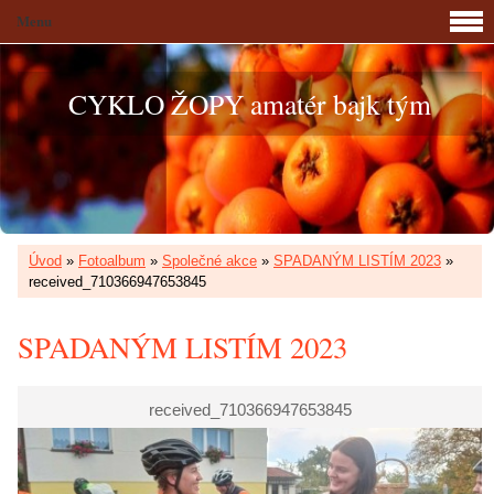
Menu
CYKLO ŽOPY amatér bajk tým
Úvod
»
Fotoalbum
»
Společné akce
»
SPADANÝM LISTÍM 2023
»
received_710366947653845
SPADANÝM LISTÍM 2023
received_710366947653845