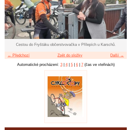
Cestou do Fryštáku občerstvovačka v Přílepích u Karschů.
← Předchozí
Zpět do složky
Další →
Automatické procházení:
3
|
4
|
5
|
6
|
7
(čas ve vteřinách)