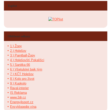
Toplist
Oblíbené odkazy
1.) Žopy
2.) Holešov
3.) Paintball-Žopy
4.) Holešovští Pokalíšci
5.) Sanitka 66
6.) Všetulské bajk tým
7.) KČT Holešov
8.) Kolo pro život
9.) Kupkolo
Raval-interier
IS Reklama
www.2dr.cz
Energy4sport.cz
Encyklopedie vína