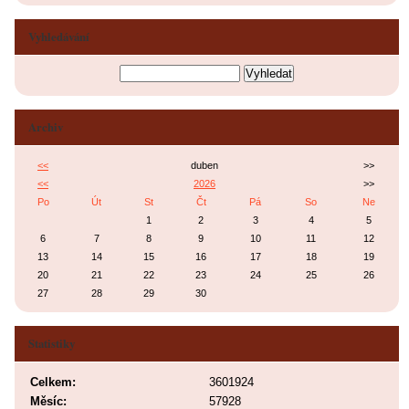
Vyhledávání
Archiv
<<
duben
>>
<<
2026
>>
Po
Út
St
Čt
Pá
So
Ne
1
2
3
4
5
6
7
8
9
10
11
12
13
14
15
16
17
18
19
20
21
22
23
24
25
26
27
28
29
30
Statistiky
Celkem:
3601924
Měsíc:
57928