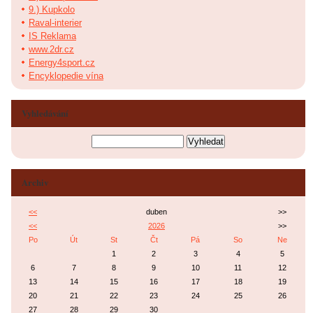
9.) Kupkolo
Raval-interier
IS Reklama
www.2dr.cz
Energy4sport.cz
Encyklopedie vína
Vyhledávání
Archiv
<<
duben
>>
<<
2026
>>
Po
Út
St
Čt
Pá
So
Ne
1
2
3
4
5
6
7
8
9
10
11
12
13
14
15
16
17
18
19
20
21
22
23
24
25
26
27
28
29
30