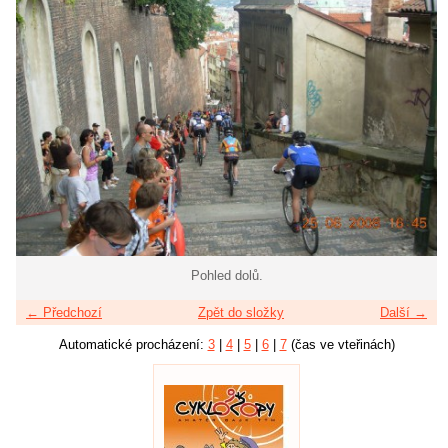
Pohled dolů.
← Předchozí
Zpět do složky
Další →
Automatické procházení:
3
|
4
|
5
|
6
|
7
(čas ve vteřinách)