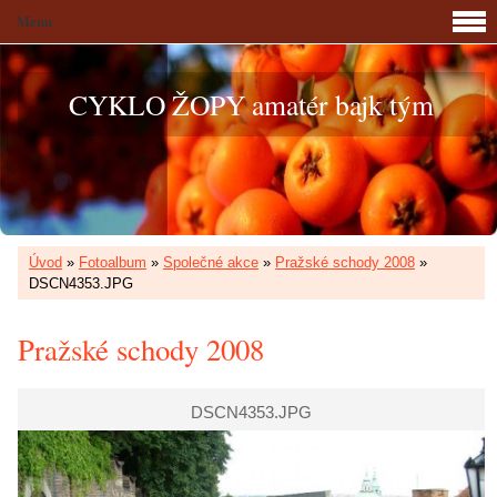
Menu
CYKLO ŽOPY amatér bajk tým
Úvod
»
Fotoalbum
»
Společné akce
»
Pražské schody 2008
»
DSCN4353.JPG
Pražské schody 2008
DSCN4353.JPG