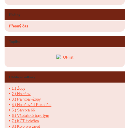
Hodiny
Přesný čas
Toplist
Oblíbené odkazy
1.) Žopy
2.) Holešov
3.) Paintball-Žopy
4.) Holešovští Pokalíšci
5.) Sanitka 66
6.) Všetulské bajk tým
7.) KČT Holešov
8.) Kolo pro život