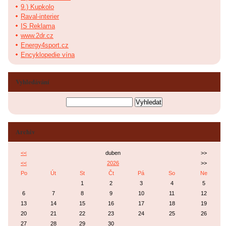
9.) Kupkolo
Raval-interier
IS Reklama
www.2dr.cz
Energy4sport.cz
Encyklopedie vína
Vyhledávání
Archiv
<<
duben
>>
<<
2026
>>
Po
Út
St
Čt
Pá
So
Ne
1
2
3
4
5
6
7
8
9
10
11
12
13
14
15
16
17
18
19
20
21
22
23
24
25
26
27
28
29
30