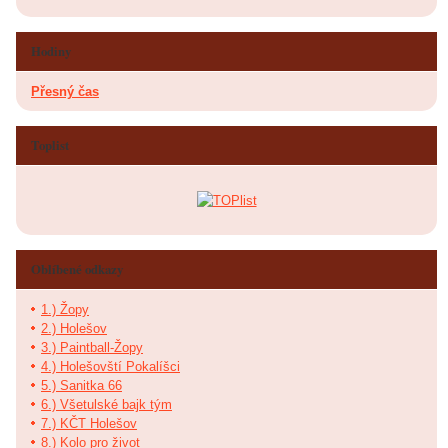
Hodiny
Přesný čas
Toplist
Oblíbené odkazy
1.) Žopy
2.) Holešov
3.) Paintball-Žopy
4.) Holešovští Pokalíšci
5.) Sanitka 66
6.) Všetulské bajk tým
7.) KČT Holešov
8.) Kolo pro život