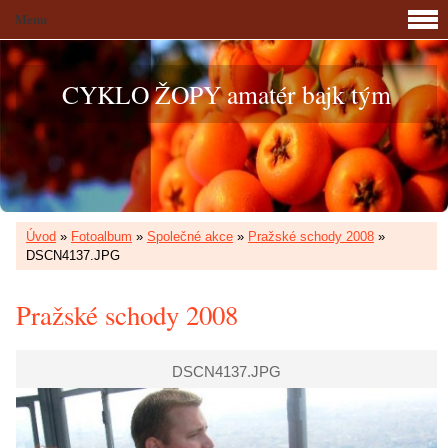
Menu
CYKLO ŽOPY amatér bajk tým
Úvod
»
Fotoalbum
»
Společné akce
»
Pražské schody 2008
»
DSCN4137.JPG
Pražské schody 2008
DSCN4137.JPG