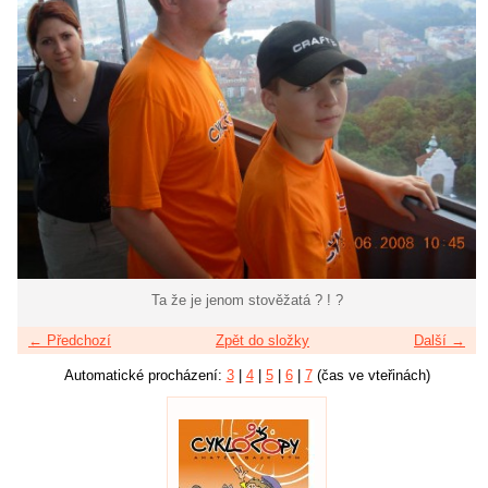
Ta že je jenom stověžatá ? ! ?
← Předchozí
Zpět do složky
Další →
Automatické procházení:
3
|
4
|
5
|
6
|
7
(čas ve vteřinách)