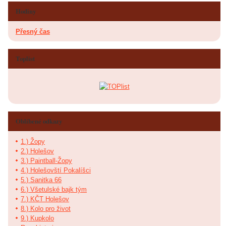
Hodiny
Přesný čas
Toplist
Oblíbené odkazy
1.) Žopy
2.) Holešov
3.) Paintball-Žopy
4.) Holešovští Pokalíšci
5.) Sanitka 66
6.) Všetulské bajk tým
7.) KČT Holešov
8.) Kolo pro život
9.) Kupkolo