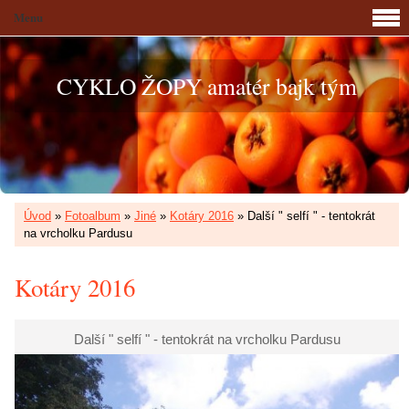
Menu
CYKLO ŽOPY amatér bajk tým
Úvod
»
Fotoalbum
»
Jiné
»
Kotáry 2016
»
Další " selfí " - tentokrát
na vrcholku Pardusu
Kotáry 2016
Další " selfí " - tentokrát na vrcholku Pardusu