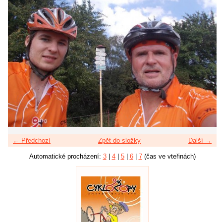
← Předchozí
Zpět do složky
Další →
Automatické procházení:
3
|
4
|
5
|
6
|
7
(čas ve vteřinách)