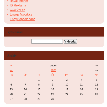
Raval-interier
IS Reklama
www.2dr.cz
Energy4sport.cz
Encyklopedie vína
Vyhledávání
Archiv
<<
duben
>>
<<
2026
>>
Po
Út
St
Čt
Pá
So
Ne
1
2
3
4
5
6
7
8
9
10
11
12
13
14
15
16
17
18
19
20
21
22
23
24
25
26
27
28
29
30