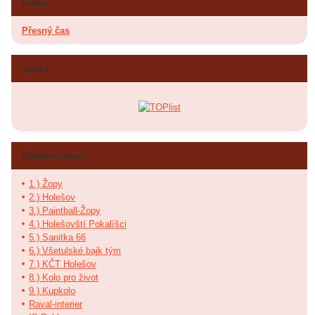
Hodiny
Přesný čas
Toplist
Oblíbené odkazy
1.) Žopy
2.) Holešov
3.) Paintball-Žopy
4.) Holešovští Pokalíšci
5.) Sanitka 66
6.) Všetulské bajk tým
7.) KČT Holešov
8.) Kolo pro život
9.) Kupkolo
Raval-interier