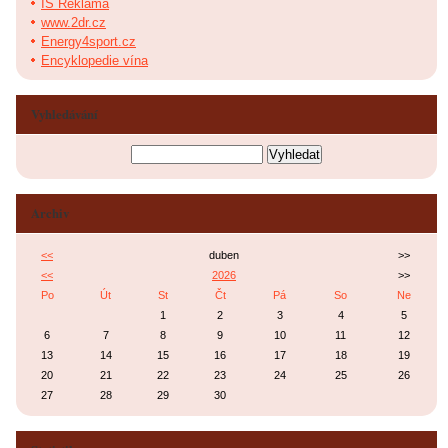
IS Reklama
www.2dr.cz
Energy4sport.cz
Encyklopedie vína
Vyhledávání
Archiv
<<
duben
>>
<<
2026
>>
Po
Út
St
Čt
Pá
So
Ne
1
2
3
4
5
6
7
8
9
10
11
12
13
14
15
16
17
18
19
20
21
22
23
24
25
26
27
28
29
30