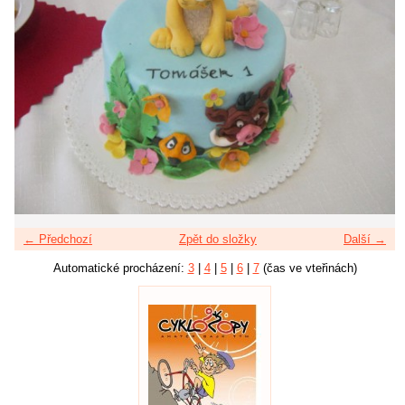
← Předchozí
Zpět do složky
Další →
Automatické procházení:
3
|
4
|
5
|
6
|
7
(čas ve vteřinách)