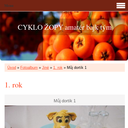
Menu
CYKLO ŽOPY amatér bajk tým
Úvod
»
Fotoalbum
»
Jiné
»
1. rok
»
Můj dortík 1
1. rok
Můj dortík 1