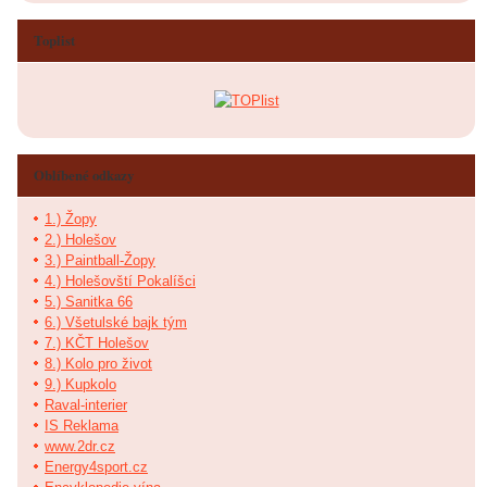
Toplist
Oblíbené odkazy
1.) Žopy
2.) Holešov
3.) Paintball-Žopy
4.) Holešovští Pokalíšci
5.) Sanitka 66
6.) Všetulské bajk tým
7.) KČT Holešov
8.) Kolo pro život
9.) Kupkolo
Raval-interier
IS Reklama
www.2dr.cz
Energy4sport.cz