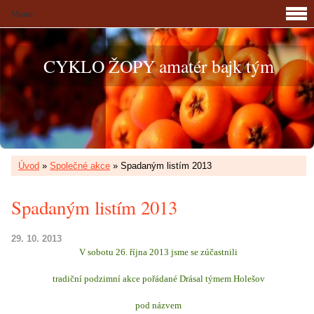
Menu
CYKLO ŽOPY amatér bajk tým
Úvod
»
Společné akce
»
Spadaným listím 2013
Spadaným listím 2013
29. 10. 2013
V sobotu 26. října 2013 jsme se zúčastnili
tradiční podzimní akce
pořádané Drásal týmem Holešov
pod názvem