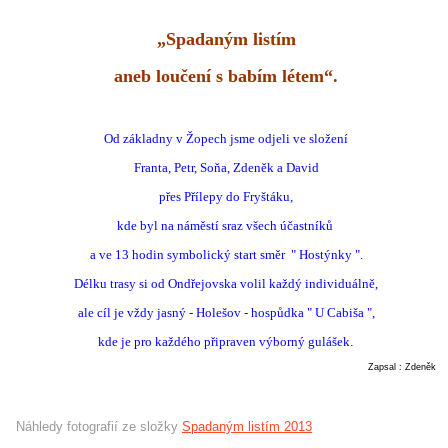
„Spadaným listím
aneb loučení s babím létem“.
Od základny v Žopech jsme odjeli ve složení
Franta, Petr, Soňa, Zdeněk a David
přes Přílepy do Fryštáku,
kde byl na náměstí sraz všech účastníků
a ve 13 hodin symbolický start směr " Hostýnky ".
Délku trasy si od Ondřejovska volil každý individuálně,
ale cíl je vždy jasný - Holešov - hospůdka " U Cabiša ",
kde je pro každého připraven výborný gulášek
.
Zapsal : Zdeněk
Náhledy fotografií ze složky
Spadaným listím 2013