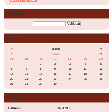
Encyklopedie vína
Vyhledávání
Archiv
<<
duben
>>
<<
2026
>>
Po
Út
St
Čt
Pá
So
Ne
1
2
3
4
5
6
7
8
9
10
11
12
13
14
15
16
17
18
19
20
21
22
23
24
25
26
27
28
29
30
Statistiky
Celkem:
3601780