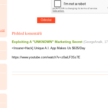
.cz
Přehled komentářů
Exploiting A "UNKNOWN" Marketing Secret
(
GeorgeAnalk
,
17
<Insane>Hack] Unique A.I. App Makes Us $635/Day
https://www.youtube.com/watch?v=z0aiLF3Sz7E