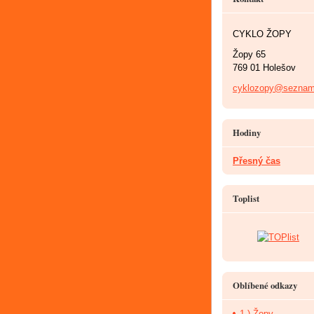
CYKLO ŽOPY
Žopy 65
769 01 Holešov
cyklozopy@seznam
Hodiny
Přesný čas
Toplist
Oblíbené odkazy
1.) Žopy