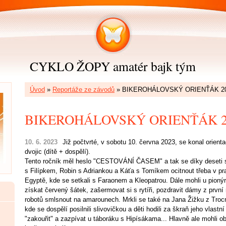
CYKLO ŽOPY amatér bajk tým
Úvod
»
Reportáže ze závodů
»
BIKEROHÁLOVSKÝ ORIENŤÁK 2
BIKEROHÁLOVSKÝ ORIENŤÁK 2
10. 6. 2023
Již počtvrté, v sobotu 10. června 2023, se konal orient
dvojic (dítě + dospělí).
Tento ročník měl heslo "CESTOVÁNÍ ČASEM" a tak se díky deseti s
s Filípkem, Robin s Adriankou a Káťa s Tomíkem ocitnout třeba v p
Egyptě, kde se setkali s Faraonem a Kleopatrou. Dále mohli u pionýrů 
získat červený šátek, zašermovat si s rytíři, pozdravit dámy z první 
robotů smlsnout na amarounech. Mrkli se také na Jana Žižku z Trocn
kde se dospělí posilnili slivovičkou a děti hodili za škraň jeho vlastn
"zakouřit" a zazpívat u táboráku s Hipísákama... Hlavně ale mohli o