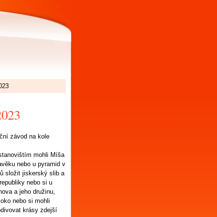
023
023
ační závod na kole
tanovištím mohli Míša
ravěku nebo u pyramid v
složit jiskerský slib a
republiky nebo si u
ova a jeho družinu,
í oko nebo si mohli
bdivovat krásy zdejší