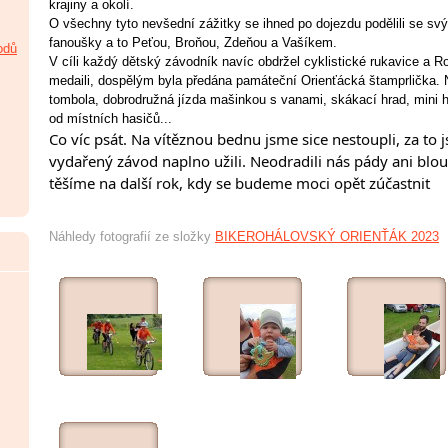
krajiny a okolí.
O všechny tyto nevšední zážitky se ihned po dojezdu podělili se svý
fanoušky a to Peťou, Broňou, Zdeňou a Vašíkem.
odů
V cíli každý dětský závodník navíc obdržel cyklistické rukavice a 
medaili, dospělým byla předána památeční Orienťácká štamprlička.
tombola, dobrodružná jízda mašinkou s vanami, skákací hrad, mini hř
od místních hasičů...
Co víc psát. Na vítěznou bednu jsme sice nestoupli, za to j
vydařený závod naplno užili. Neodradili nás pády ani blou
těšíme na další rok, kdy se budeme moci opět zúčastnit
Náhledy fotografií ze složky
BIKEROHÁLOVSKÝ ORIENŤÁK 2023