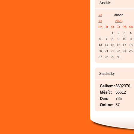
Archiv
<<
duben
<<
2026
Po
Út
St
Čt
Pá
So
1
2
3
4
6
7
8
9
10
11
13
14
15
16
17
18
20
21
22
23
24
25
27
28
29
30
Statistiky
Celkem:
3602376
Měsíc:
56612
Den:
785
Online:
37