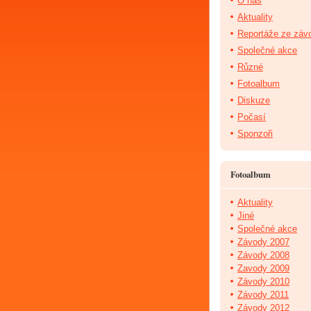
O nás
Aktuality
Reportáže ze záv
Společné akce
Různé
Fotoalbum
Diskuze
Počasí
Sponzoři
Fotoalbum
Aktuality
Jiné
Společné akce
Závody 2007
Závody 2008
Zavody 2009
Závody 2010
Závody 2011
Závody 2012