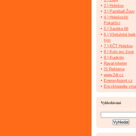
2.) Holešov
3.) Paintball-Žopy
4.) Holešovští
Pokalíšci
5.) Sanitka 66
6.) Všetulské bajk
tým
7.) KČT Holešov
8.) Kolo pro život
9.) Kupkolo
Raval-interier
IS Reklama
www.2dr.cz
Energy4sport.cz
Encyklopedie vín
Vyhledávání