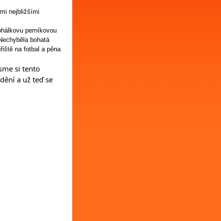
mi nejbližšími
Rohálkovu perníkovou
 Nechyběla bohatá
iště na fotbal a pěna
sme si tento
dění a už teď se