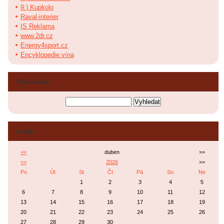
9.) Kupkolo
Raval-interier
IS Reklama
www.2dr.cz
Energy4sport.cz
Encyklopedie vína
Vyhledávání
Archiv
<<
duben
>>
<<
2026
>>
Po
Út
St
Čt
Pá
So
Ne
1
2
3
4
5
6
7
8
9
10
11
12
13
14
15
16
17
18
19
20
21
22
23
24
25
26
27
28
29
30