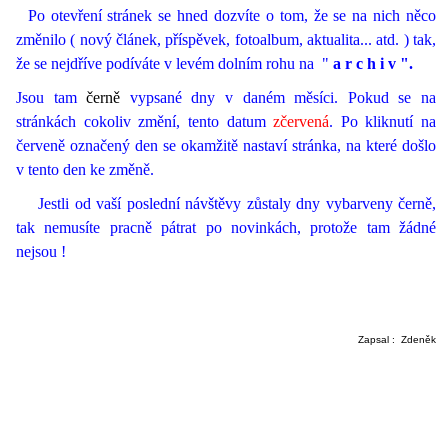
Po otevření stránek se hned dozvíte o tom, že se na nich něco
změnilo ( nový článek, příspěvek, fotoalbum, aktualita... atd. ) tak,
že se nejdříve podíváte v levém dolním rohu na "
a r c h i v ".
Jsou tam
černě
vypsané dny v daném měsíci. Pokud se na
stránkách cokoliv změní, tento datum
zčervená
. Po kliknutí na
červeně označený den se okamžitě nastaví stránka, na které došlo
v tento den ke změně.
Jestli od vaší poslední návštěvy zůstaly dny vybarveny černě,
tak nemusíte pracně pátrat po novinkách, protože tam žádné
nejsou !
Zapsal : Zdeněk