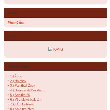
Hodiny
Přesný čas
Toplist
Oblíbené odkazy
1.) Žopy
2.) Holešov
3.) Paintball-Žopy
4.) Holešovští Pokalíšci
5.) Sanitka 66
6.) Všetulské bajk tým
7.) KČT Holešov
8.) Kolo pro život