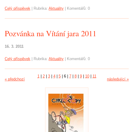
Celý příspěvek
|
Rubrika:
Aktuality
|
Komentářů:
0
Pozvánka na Vítání jara 2011
16. 3. 2011
Celý příspěvek
|
Rubrika:
Aktuality
|
Komentářů:
0
1
|
2
|
3
|
4
|
5
|
6
|
7
|
8
|
9
|
10
|
11
« předchozí
následující »