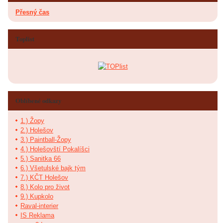
Přesný čas
Toplist
Oblíbené odkazy
1.) Žopy
2.) Holešov
3.) Paintball-Žopy
4.) Holešovští Pokalíšci
5.) Sanitka 66
6.) Všetulské bajk tým
7.) KČT Holešov
8.) Kolo pro život
9.) Kupkolo
Raval-interier
IS Reklama