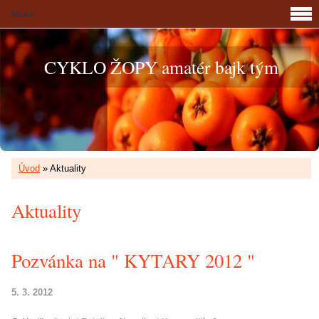
Menu
CYKLO ŽOPY amatér bajk tým
Úvod
»
Aktuality
Aktuality
Pozvánka na " KYTARY 2012 "
5. 3. 2012