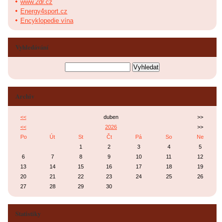
www.2dr.cz
Energy4sport.cz
Encyklopedie vína
Vyhledávání
Archiv
<<
duben
>>
<<
2026
>>
Po
Út
St
Čt
Pá
So
Ne
1
2
3
4
5
6
7
8
9
10
11
12
13
14
15
16
17
18
19
20
21
22
23
24
25
26
27
28
29
30
Statistiky